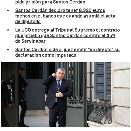
pide prisión para Santos Cerdán
Santos Cerdán declara tener 8.320 euros
menos en el banco que cuando asumió el acta
de diputado
La UCO entrega al Tribunal Supremo el contrato
que prueba que Santos Cerdán compró el 45%
de Servinabar
Santos Cerdán pide al juez emitir "en directo" su
declaración como imputado
El Supremo rechaza que la declaración de Cerdán se emita en
directo |
EFE
Celia de Santiago
Publicado:
27 de junio de 2025, 14:41