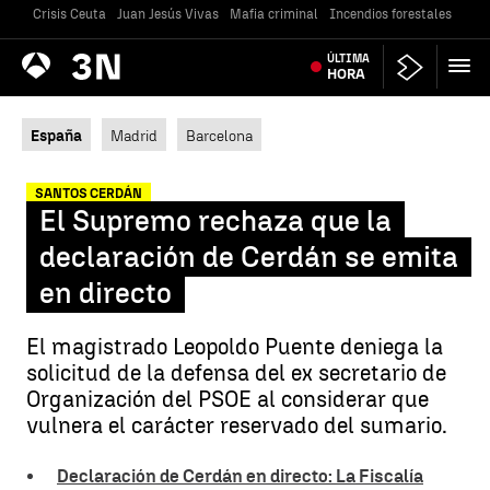
Crisis Ceuta
Juan Jesús Vivas
Mafia criminal
Incendios forestales
Vivi
Antena
ÚLTIMA
Noticias
3
HORA
España
Madrid
Barcelona
SANTOS CERDÁN
El Supremo rechaza que la
declaración de Cerdán se emita
en directo
El magistrado Leopoldo Puente deniega la
solicitud de la defensa del ex secretario de
Organización del PSOE al considerar que
vulnera el carácter reservado del sumario.
Declaración de Cerdán en directo: La Fiscalía