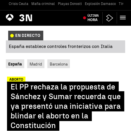
Crisis Ceuta
Mafia criminal
Playas Donosti
Explosión Damasco
Tiroteo
Antena
ÚLTIMA
Noticias
3
HORA
EN DIRECTO
España establece controles fronterizos con Italia
España
Madrid
Barcelona
ABORTO
El PP rechaza la propuesta de
Sánchez y Sumar recuerda que
ya presentó una iniciativa para
blindar el aborto en la
Constitución