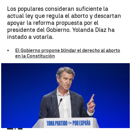
Los populares consideran suficiente la
actual ley que regula el aborto y descartan
apoyar la reforma propuesta por el
presidente del Gobierno. Yolanda Díaz ha
instado a votarla.
El Gobierno propone blindar el derecho al aborto
en la Constitución
El PP rechaza la propuesta de Sánchez y Sumar recuerda que ya
presentó una iniciativa para blindar el aborto en la Constitución |
Europa Press
Ángel Carreira
Publicado:
03 de octubre de 2025, 13:06