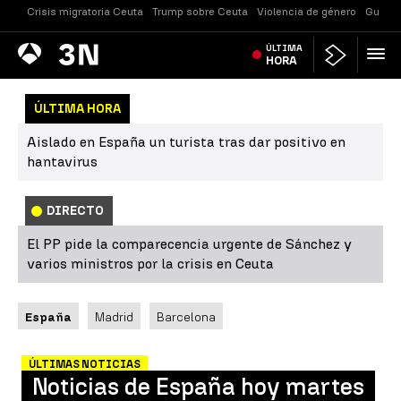
Crisis migratoria Ceuta
Trump sobre Ceuta
Violencia de género
Guerra
Antena
ÚLTIMA
Noticias
3
HORA
ÚLTIMA HORA
Aislado en España un turista tras dar positivo en
hantavirus
DIRECTO
El PP pide la comparecencia urgente de Sánchez y
varios ministros por la crisis en Ceuta
España
Madrid
Barcelona
ÚLTIMAS NOTICIAS
Noticias de España hoy martes