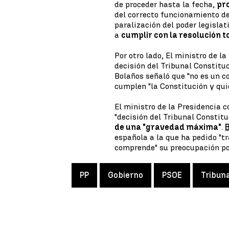
de proceder hasta la fecha,
pr
del correcto funcionamiento de
paralización del poder legisla
a
cumplir con la resolución 
Por otro lado, El ministro de l
decisión del Tribunal Constituc
Bolaños señaló que "no es un co
cumplen "la Constitución y qui
El ministro de la Presidencia 
"decisión del Tribunal Constit
de una "gravedad máxima"
.
española a la que ha pedido "t
comprende" su preocupación por
PP
Gobierno
PSOE
Tribuna