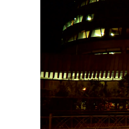
Ángel Pinto |
Estíbaliz González
Publicado:
20 de diciembre de 2022, 07:35
A las doce de la noche
, la act
Desde el exterior, se podían ve
trabajo ha sido incesante. En la
estacionamiento a ningún vehícu