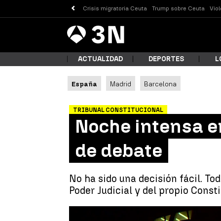
Crisis migratoria Ceuta
Trump sobre Ceuta
Vio
Antena
Noticias
3
ACTUALIDAD
DEPORTES
L
España
Madrid
Barcelona
¿Qué
TRIBUNAL CONSTITUCIONAL
Noche intensa en
de debate
No ha sido una decisión fácil. Tod
Poder Judicial y del propio Const
Busc