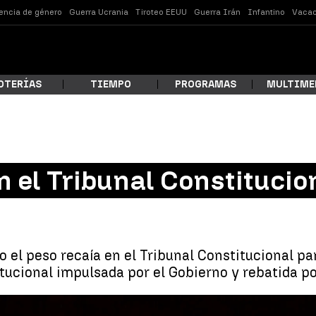
lencia de género
Guerra Ucrania
Tiroteo EEUU
Guerra Irán
Infantino
Vacac
OTERÍAS
TIEMPO
PROGRAMAS
MULTIME
 estás buscando?
 el Tribunal Constitucio
o el peso recaía en el Tribunal Constitucional pa
itucional impulsada por el Gobierno y rebatida po
ar
Noche intensa en el Tribunal Constit