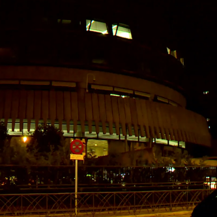
Whatsapp
Facebook
X
Linkedin
ividad en el
Tribunal Constitucional
era evidente.
r
muchas salas y despachos encendidos
. El
 puerta principal, un policía no permitía el
lo. Todos tenían que entrar en el parking interior.