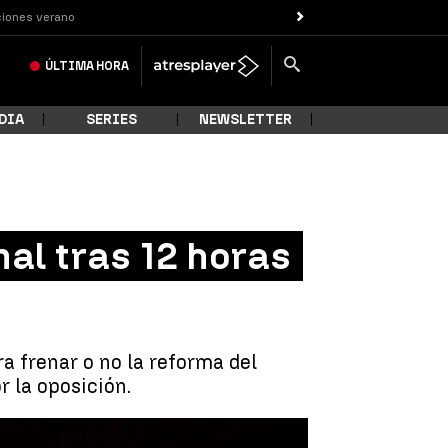
iones verano
ÚLTIMA
HORA
DIA
SERIES
NEWSLETTER
nal tras 12 horas
ra frenar o no la reforma del
r la oposición.
ucional tras 12 horas de debate |
Antena 3 Noticias