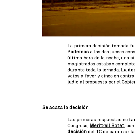
La valla de seguridad no paraba
La entrada y salida de persona
horas de debate...
se admite a
reforma del Código Penal propu
el Pleno del Congreso el pasado
La primera decisión tomada f
Podemos
a los dos jueces con
última hora de la noche, una s
magistrados estaban completam
durante toda la jornada.
La dec
votos a favor y cinco en contr
judicial propuesta por el Gobie
Se acata la decisión
Las primeras respuestas no tard
Congreso,
Meritxell Batet
, co
decisión
del TC de paralizar la