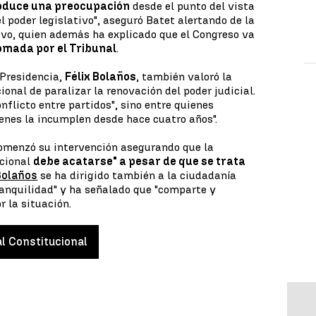
oduce una preocupación
desde el punto del vista
l poder legislativo", aseguró Batet alertando de la
tivo, quien además ha explicado que el Congreso va
tomada por el Tribunal
.
a Presidencia,
Félix Bolaños
, también valoró la
ional de paralizar la renovación del poder judicial.
nflicto entre partidos", sino entre quienes
enes la incumplen desde hace cuatro años".
comenzó su intervención asegurando que la
ucional
debe acatarse" a pesar de que se trata
Bolaños
se ha dirigido también a la ciudadanía
ranquilidad" y ha señalado que "comparte y
 la situación.
l Constitucional