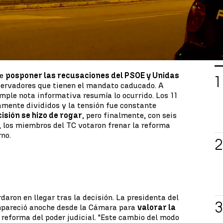
 de cerrarse y abrirse.
s era continua. Pero cuando se alcanzan las doce
 trámite
el recurso del PP y, con ello, se paraliza la
esta por el Gobierno, que ya había sido votada en
L
 jueves a la espera de la decisión del TC.
ue
posponer las recusaciones del PSOE y Unidas
servadores que tienen el mandato caducado. A
imple nota informativa resumía lo ocurrido. Los 11
ente divididos y la tensión fue constante
isión se hizo de rogar
, pero finalmente, con seis
a, los miembros del TC votaron frenar la reforma
rno.
aron en llegar tras la decisión. La presidenta del
mpareció anoche desde la Cámara para
valorar la
 reforma del poder judicial. "Este cambio del modo