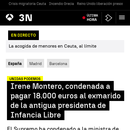
Crisis migratoria Ceuta
Incendio Grecia
Reino Unido liberación presos
Gu
Antena
ÚLTIMA
Noticias
3
HORA
EN DIRECTO
La acogida de menores en Ceuta, al límite
España
Madrid
Barcelona
UNIDAS PODEMOS
Irene Montero, condenada a
pagar 18.000 euros al exmarido
de la antigua presidenta de
Infancia Libre
El Supremo ha condenado a la ministra de