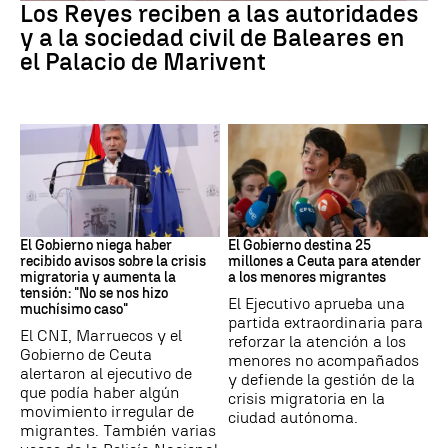
Los Reyes reciben a las autoridades
y a la sociedad civil de Baleares en
el Palacio de Marivent
Ceuta
Crisis migratoria
El Gobierno niega haber
El Gobierno destina 25
recibido avisos sobre la crisis
millones a Ceuta para atender
migratoria y aumenta la
a los menores migrantes
tensión: "No se nos hizo
El Ejecutivo aprueba una
muchísimo caso"
partida extraordinaria para
El CNI, Marruecos y el
reforzar la atención a los
Gobierno de Ceuta
menores no acompañados
alertaron al ejecutivo de
y defiende la gestión de la
que podía haber algún
crisis migratoria en la
movimiento irregular de
ciudad autónoma.
migrantes. También varias