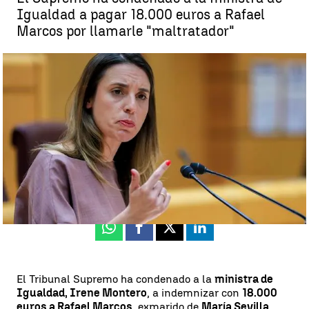
Igualdad a pagar 18.000 euros a Rafael
Marcos por llamarle "maltratador"
Irene Montero, condenada a pagar 18.000 euros al exmarido de la
antigua presidenta de Infancia Libre |
EFE
Jorge Martínez |
Ángela Clemente
Actualizado:
09 de junio de 2023, 13:47
Publicado:
09 de junio de 2023, 12:57
Whatsapp
Facebook
X
Linkedin
El Tribunal Supremo ha condenado a la
ministra de
Igualdad, Irene Montero
, a indemnizar con
18.000
euros a Rafael Marcos
, exmarido de
María Sevilla
,