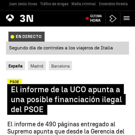
Juan Jesús Vivas
Tráfico de drogas
Mafia criminal
Incendios forestales
Antena
ÚLTIMA
Noticias
3
HORA
EN DIRECTO
Segundo día de controles a los viajeros de Italia
España
Madrid
Barcelona
PSOE
El informe de la UCO apunta a
una posible financiación ilegal
del PSOE
El informe de 490 páginas entregado al
Supremo apunta que desde la Gerencia del