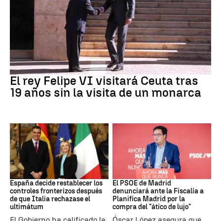
Crisis Migratoria
El rey Felipe VI visitará Ceuta tras
19 años sin la visita de un monarca
CRISIS MIGRATORIA
PSOE MADRID
España decide restablecer los
El PSOE de Madrid
controles fronterizos después
denunciará ante la Fiscalía a
de que Italia rechazase el
Planifica Madrid por la
ultimátum
compra del "ático de lujo"
El Gobierno ha calificado la
Óscar López asegura que