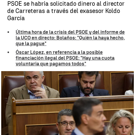
PSOE se habría solicitado dinero al director
de Carreteras a través del exasesor Koldo
García
Última hora de la crisis del PSOE y del informe de
la UCO en directo: Bolaños: "Quién la haya hecho,
que la pague"
Óscar López, en referencia a la posible
financiación ilegal del PSOE: "Hay una cuota
voluntaria que pagamos todos"
El informe de la UCO apunta a una financiación ilegal del PSOE |
EFE
Ángel Granero
Publicado:
13 de junio de 2025, 10:36