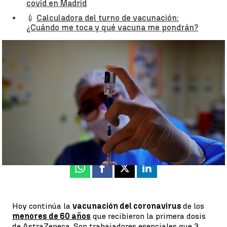
covid en Madrid
💉
Calculadora del turno de vacunación:
¿Cuándo me toca y qué vacuna me pondrán?
Gobierno y comunidades revisan hoy la estrategia de vacunación
y el funcionamiento del pasaporte COVID |
Antena 3 Noticias
Antena 3 Noticias
Actualizado:
26 de mayo de 2021, 10:28
Publicado:
26 de mayo de 2021, 08:05
Whatsapp
Facebook
X
Linkedin
Hoy continúa la
vacunación del coronavirus
de los
menores de 60 años
que recibieron la primera dosis
de AstraZeneca. Son trabajadores esenciales que 3