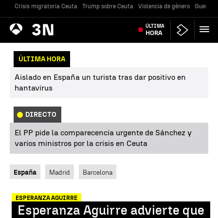
Crisis migratoria Ceuta
Trump sobre Ceuta
Violencia de género
Guerra U
Antena
ÚLTIMA
Noticias
3
HORA
ÚLTIMA HORA
Aislado en España un turista tras dar positivo en
hantavirus
DIRECTO
El PP pide la comparecencia urgente de Sánchez y
varios ministros por la crisis en Ceuta
España
Madrid
Barcelona
ESPERANZA AGUIRRE
Esperanza Aguirre advierte que