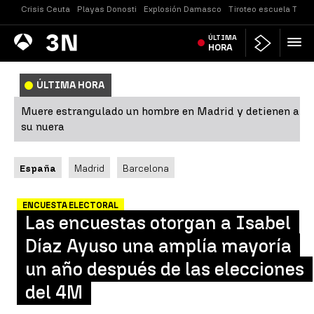
Crisis Ceuta
Playas Donosti
Explosión Damasco
Tiroteo escuela Taila
Antena
ÚLTIMA
Noticias
3
HORA
ÚLTIMA HORA
Muere estrangulado un hombre en Madrid y detienen a
su nuera
España
Madrid
Barcelona
ENCUESTA ELECTORAL
Las encuestas otorgan a Isabel
Díaz Ayuso una amplía mayoría
un año después de las elecciones
del 4M