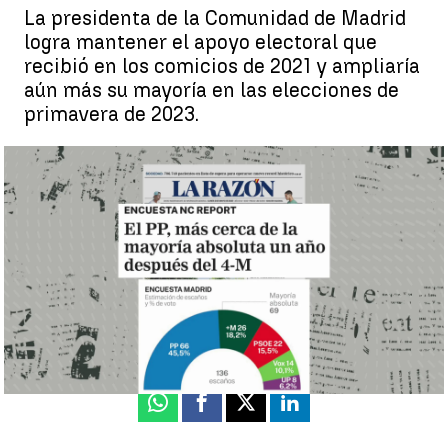
La presidenta de la Comunidad de Madrid
logra mantener el apoyo electoral que
recibió en los comicios de 2021 y ampliaría
aún más su mayoría en las elecciones de
primavera de 2023.
Las encuestas otorgan a Isabel Díaz Ayuso una amplía mayoría
un año después de las elecciones del 4M |
Antena 3 Noticias
Beatriz García
Actualizado:
02 de mayo de 2022, 11:01
Publicado:
02 de mayo de 2022, 10:39
Whatsapp
Facebook
X
Linkedin