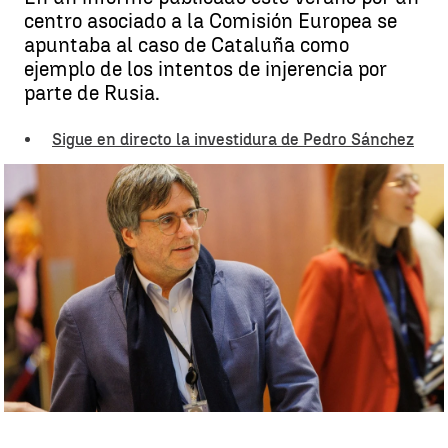
centro asociado a la Comisión Europea se
apuntaba al caso de Cataluña como
ejemplo de los intentos de injerencia por
parte de Rusia.
Sigue en directo la investidura de Pedro Sánchez
Injerencia rusa Puigdemont |
EFE
Antena 3 Noticias
Publicado:
14 de noviembre de 2023, 22:33
Whatsapp
Facebook
X
Linkedin