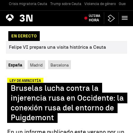
Crisis migratoria Ceuta
Trump sobre Ceuta
Violencia de género
Guerra U
Antena
ÚLTIMA
Noticias
3
HORA
EN DIRECTO
Felipe VI prepara una visita histórica a Ceuta
España
Madrid
Barcelona
LEY DE AMNISTÍA
Bruselas lucha contra la
injerencia rusa en Occidente: la
conexión rusa del entorno de
Puigdemont
En un informe publicado este verano por un