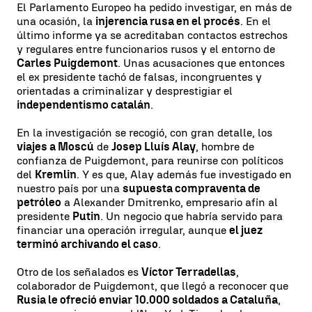
El Parlamento Europeo ha pedido investigar, en más de
una ocasión, la
injerencia rusa en el procés
. En el
último informe ya se acreditaban contactos estrechos
y regulares entre funcionarios rusos y el entorno de
Carles Puigdemont
. Unas acusaciones que entonces
el ex presidente tachó de falsas, incongruentes y
orientadas a criminalizar y desprestigiar el
independentismo catalán
.
En la investigación se recogió, con gran detalle, los
viajes a Moscú
de
Josep Lluís Alay
, hombre de
confianza de Puigdemont, para reunirse con políticos
del
Kremlin
. Y es que, Alay además fue investigado en
nuestro país por una
supuesta compraventa de
petróleo
a Alexander Dmitrenko, empresario afín al
presidente
Putin
. Un negocio que habría servido para
financiar una operación irregular, aunque
el juez
terminó archivando el caso
.
Otro de los señalados es
Víctor Terradellas
,
colaborador de Puigdemont, que llegó a reconocer que
Rusia le ofreció enviar 10.000 soldados a Cataluña
,