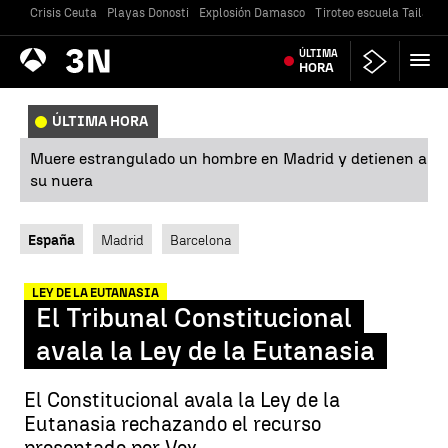
Crisis Ceuta
Playas Donosti
Explosión Damasco
Tiroteo escuela Tailandi
Antena
ÚLTIMA
Noticias
3
HORA
ÚLTIMA HORA
Muere estrangulado un hombre en Madrid y detienen a
su nuera
España
Madrid
Barcelona
LEY DE LA EUTANASIA
El Tribunal Constitucional
avala la Ley de la Eutanasia
El Constitucional avala la Ley de la
Eutanasia rechazando el recurso