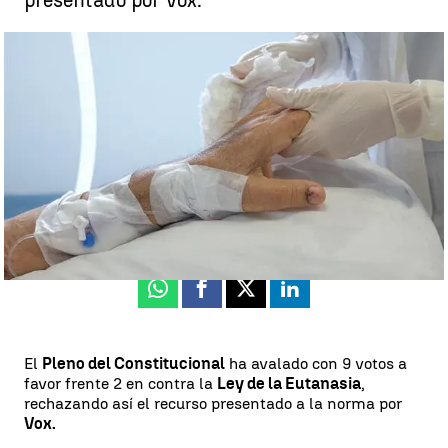
presentado por Vox.
El Tribunal Constitucional rechaza el recurso de Vox y avala la Ley
de la Eutanasia |
EFE
Miriam Vázquez
Publicado:
22 de marzo de 2023, 13:51
Whatsapp
Facebook
X
Linkedin
El
Pleno del Constitucional
ha avalado con 9 votos a
favor frente 2 en contra la
Ley de la Eutanasia
,
rechazando así el recurso presentado a la norma por
Vox.