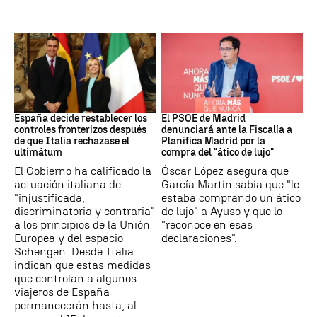
CRISIS MIGRATORIA
PSOE MADRID
España decide restablecer los
El PSOE de Madrid
controles fronterizos después
denunciará ante la Fiscalía a
de que Italia rechazase el
Planifica Madrid por la
ultimátum
compra del "ático de lujo"
El Gobierno ha calificado la
Óscar López asegura que
actuación italiana de
García Martín sabía que "le
"injustificada,
estaba comprando un ático
discriminatoria y contraria"
de lujo" a Ayuso y que lo
a los principios de la Unión
"reconoce en esas
Europea y del espacio
declaraciones".
Schengen. Desde Italia
indican que estas medidas
que controlan a algunos
viajeros de España
permanecerán hasta, al