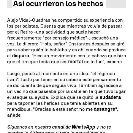
Así ocurrieron los hechos
Alejo Vidal-Quadras ha compartido su experiencia con
los periodistas. Cuenta que mientras volvía de pasear
por el Retiro -una actividad que suele hacer
frecuentemente "por consejo médico"-, escuchó una
voz. Le dijeron: "Hola, señor". Instantes después se giró
para saber quién le hablaba y es ahí cuando se produce
el
disparo
. "Hice un movimiento con la cabeza que hizo
que el tiro que tenía que ser
mortal
no lo fue", expone.
Luego, pensó al momento en una idea: "el régimen
iraní". Justo por tener en su cabeza este pensamiento
se dio cuenta de que seguía vivo. También agradece a
un vecino que paseaba por la calle en la que tuvo lugar
el ataque su ayuda. Explica que se quitó la
sudadera
para taponar las heridas que tenía abiertas en su
mandíbula. "Gracias a este señor no me
desangré
",
añade.
Síguenos en nuestro
canal de WhatsApp
y no te
pierdas la última hora y toda la actualidad de