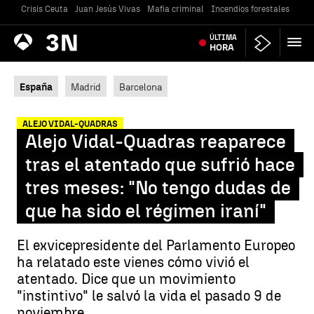
Crisis Ceuta
Juan Jesús Vivas
Mafia criminal
Incendios forestales
Vivi
Antena
ÚLTIMA
Noticias
3
HORA
España
Madrid
Barcelona
ALEJO VIDAL-QUADRAS
Alejo Vidal-Quadras reaparece
tras el atentado que sufrió hace
tres meses: "No tengo dudas de
que ha sido el régimen iraní"
El exvicepresidente del Parlamento Europeo
ha relatado este vienes cómo vivió el
atentado. Dice que un movimiento
"instintivo" le salvó la vida el pasado 9 de
noviembre.