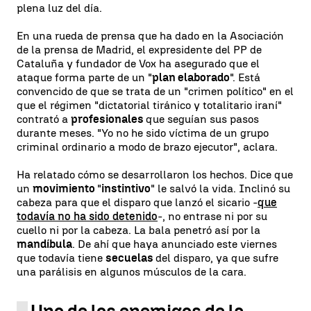
plena luz del día.
En una rueda de prensa que ha dado en la Asociación
de la prensa de Madrid, el expresidente del PP de
Cataluña y fundador de Vox ha asegurado que el
ataque forma parte de un "
plan elaborado
". Está
convencido de que se trata de un "crimen político" en el
que el régimen "dictatorial tiránico y totalitario iraní"
contrató a
profesionales
que seguían sus pasos
durante meses. "Yo no he sido víctima de un grupo
criminal ordinario a modo de brazo ejecutor", aclara.
Ha relatado cómo se desarrollaron los hechos. Dice que
un
movimiento
"
instintivo
" le salvó la vida. Inclinó su
cabeza para que el disparo que lanzó el sicario -
que
todavía no ha sido detenido
-, no entrase ni por su
cuello ni por la cabeza. La bala penetró así por la
mandíbula
. De ahí que haya anunciado este viernes
que todavía tiene
secuelas
del disparo, ya que sufre
una parálisis en algunos músculos de la cara.