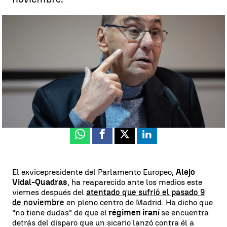
Alejo Vidal-Quadras reaparece para explicar su atentado |
Europa
Press
Miguel Salazar
Publicado:
23 de febrero de 2024, 13:20
Whatsapp
Facebook
X
Linkedin
El exvicepresidente del Parlamento Europeo,
Alejo
Vidal-Quadras
, ha reaparecido ante los medios este
viernes después del
atentado que sufrió el pasado 9
de noviembre
en pleno centro de Madrid. Ha dicho que
"no tiene dudas" de que el
régimen iraní
se encuentra
detrás del disparo que un sicario lanzó contra él a