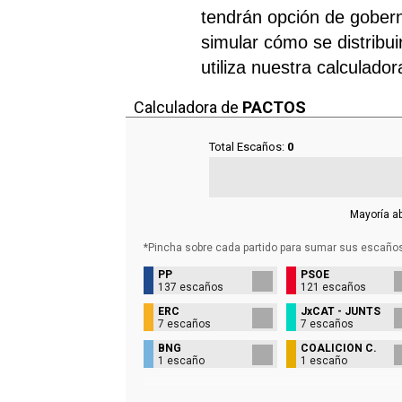
tendrán opción de gobern
simular cómo se distribui
utiliza nuestra calculado
Calculadora de
PACTOS
Total Escaños:
0
Mayoría a
*Pincha sobre cada partido para sumar sus
escaño
PP
PSOE
137 escaños
121 escaños
ERC
JxCAT - JUNTS
7 escaños
7 escaños
BNG
COALICIÓN C.
1 escaño
1 escaño