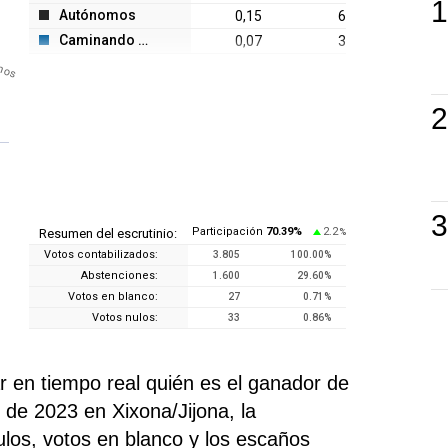
Autónomos
0,15
6
Caminando J.
0,07
3
mos
Participación
70.39
%
2.2
Resumen del escrutinio:
%
Votos contabilizados:
3.805
100.00
%
Abstenciones:
1.600
29.60
%
Votos en blanco:
27
0.71
%
Votos nulos:
33
0.86
%
 en tiempo real quién es el ganador de
 de 2023 en Xixona/Jijona, la
nulos, votos en blanco y los escaños