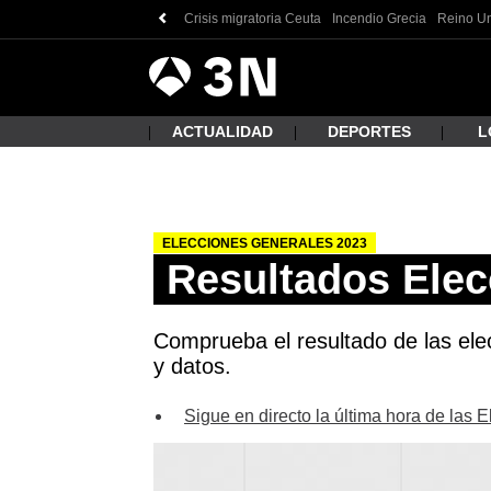
Crisis migratoria Ceuta
Incendio Grecia
Reino Un
Antena
Noticias
3
ACTUALIDAD
DEPORTES
L
ELECCIONES GENERALES 2023
¿Qué
Resultados Elec
Comprueba el resultado de las elec
y datos.
Sigue en directo la última hora de las 
Busc