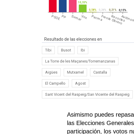
10,33%
0,58%
0,26%
0,21%
0,15%
Autóno
PSOE
PP
Sumar
Vox
Pacma
Frente Obrero
Recortes
Resultado de las elecciones en
Tibi
Busot
Ibi
La Torre de les Maçanes/Torremanzanas
Aigües
Mutxamel
Castalla
El Campello
Agost
Sant Vicent del Raspeig/San Vicente del Raspeig
Asimismo puedes repasar
las Elecciones Generales
participación, los votos 