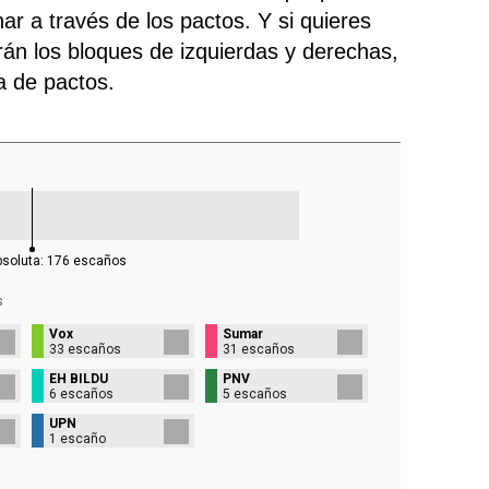
ar a través de los pactos. Y si quieres
rán los bloques de izquierdas y derechas,
ra de pactos.
bsoluta:
176
escaños
s
Vox
Sumar
33 escaños
31 escaños
EH BILDU
PNV
6 escaños
5 escaños
UPN
1 escaño