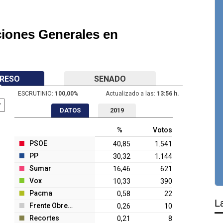
ciones Generales en
RESO
SENADO
ESCRUTINIO:
100,00
%
Actualizado a las:
13:56 h.
DATOS
2019
%
Votos
PSOE
40,85
1.541
PP
30,32
1.144
Sumar
16,46
621
Vox
10,33
390
Pacma
0,58
22
L
Frente Obrero
0,26
10
Recortes
0,21
8