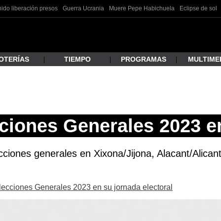
ido liberación presos
Guerra Ucrania
Muere Pepe Habichuela
Eclipse de sol
OTERÍAS
TIEMPO
PROGRAMAS
MULTIME
 estás buscando?
ciones Generales 2023 e
ciones generales en Xixona/Jijona, Alacant/Alicant
Elecciones Generales 2023 en su jornada electoral
ar