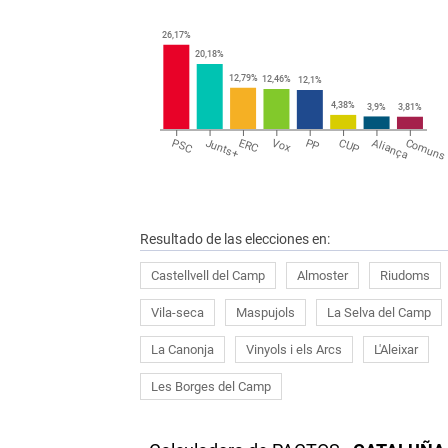
26,17
%
20,18
%
12,79
%
12,46
%
12,1
%
4,38
%
3,9
%
3,81
%
PSC
Junts+
ERC
Vox
PP
CUP
Aliança
Comuns
Resultado de las elecciones en:
Castellvell del Camp
Almoster
Riudoms
Vila-seca
Maspujols
La Selva del Camp
La Canonja
Vinyols i els Arcs
L'Aleixar
Les Borges del Camp