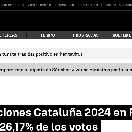
encia de género
Guerra Ucrania
Tiroteo EEUU
Guerra Irán
Infantino
Vacacio
OTERÍAS
TIEMPO
PROGRAMAS
MULTIME
turista tras dar positivo en hantavirus
 estás buscando?
omparecencia urgente de Sánchez y varios ministros por la cri
ciones Cataluña 2024 en 
car
26,17% de los votos