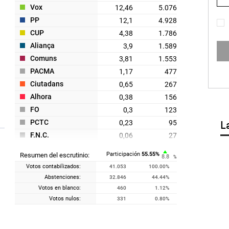
Vox
12,46
5.076
PP
12,1
4.928
CUP
4,38
1.786
Aliança
3,9
1.589
Comuns
3,81
1.553
PACMA
1,17
477
Ciutadans
0,65
267
Alhora
0,38
156
FO
0,3
123
PCTC
0,23
95
L
F.N.C.
0,06
27
PUM+J
0,06
27
Participación
55.55
%
Resumen del escrutinio:
8.8
%
IZQP - UNIDOS - DEf
0,06
26
Votos contabilizados:
41.053
100.00
%
RECORTES CERO
0,05
22
Abstenciones:
32.846
44.44
%
CNV
0,04
18
Votos en blanco:
460
1.12
%
Votos nulos:
331
0.80
%