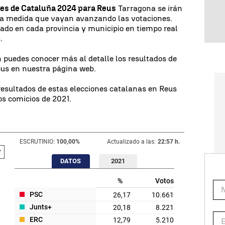
nes de Cataluña 2024 para Reus
Tarragona se irán
 a medida que vayan avanzando las votaciones.
ado en cada provincia y municipio en tiempo real
.
 puedes conocer más al detalle los resultados de
eus en nuestra página web.
esultados de estas elecciones catalanas en Reus
os comicios de 2021.
ESCRUTINIO:
100,00
%
Actualizado a las:
22:57 h.
DATOS
2021
%
Votos
PSC
26,17
10.661
Junts+
20,18
8.221
ERC
12,79
5.210