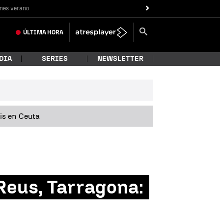
nes verano
ÚLTIMA
HORA
DIA
SERIES
NEWSLETTER
sis en Ceuta
Reus, Tarragona: