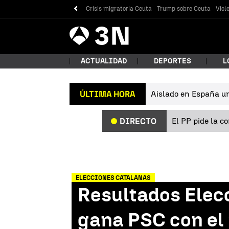
Crisis migratoria Ceuta
Trump sobre Ceuta
Viol
Antena
Noticias
3
ACTUALIDAD
DEPORTES
L
Aislado en España un 
ÚLTIMA HORA
¿Qué
El PP pide la c
DIRECTO
ELECCIONES CATALANAS
Resultados Elec
Bus
gana PSC con el 