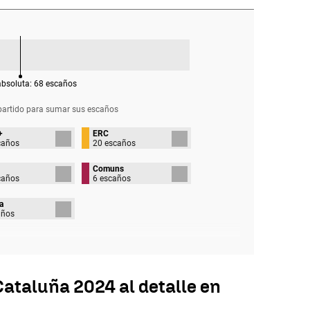
absoluta:
68
escaños
partido para sumar sus
escaños
+
ERC
caños
20 escaños
Comuns
caños
6 escaños
a
años
ataluña 2024 al detalle en