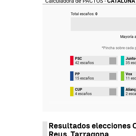
Calculadora de PACTOS -
CATALUÑA
Total escaños:
0
Mayoría 
*Pincha sobre cada 
PSC
Junts
42 escaños
35 es
PP
Vox
15 escaños
11 es
CUP
Alianç
4 escaños
2 esc
Resultados elecciones C
Reus, Tarragona