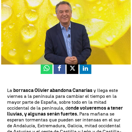
La previsión de Roberto Brasero para Semana Santa |
Antena 3
Noticias
Roberto Brasero
Publicado:
10 de abril de 2025, 19:17
Whatsapp
Facebook
X
Linkedin
La
borrasca Olivier abandona Canarias
y llega este
viernes a la península para cambiar el tiempo en la
mayor parte de España, sobre todo en la mitad
occidental de la península, d
onde volveremos a tener
lluvias, y algunas serán fuertes.
Para mañana se
esperan tormentas que pueden ser intensas en el sur
de Andalucía, Extremadura, Galicia, mitad occidental
de Asturias y el oeste de Castilla y León y de Castilla-