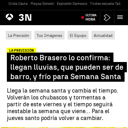
Crisis Ceuta
Playas Donosti
Explosión Damasco
Tiroteo escuela Tailandi
Antena
ÚLTIMA
Noticias
3
HORA
La Previsión
Tus Imágenes
El Equipo
Actualidad
LA PREVISIÓN
Roberto Brasero lo confirma:
llegan lluvias, que pueden ser de
barro, y frío para Semana Santa
Llega la semana santa y cambia el tiempo.
Volverán los chubascos y tormentas a
partir de este viernes y el tiempo seguirá
inestable la semana que viene… Para el
jueves santo podría volver a cambiar.