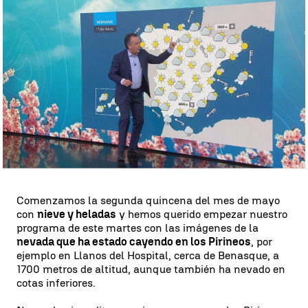
La previsión del tiempo de Roberto Brasero |
Antena 3 Noticias
Roberto Brasero
Publicado:
16 de mayo de 2023, 18:59
Whatsapp
Facebook
X
Linkedin
Comenzamos la segunda quincena del mes de mayo
con
nieve y heladas
y hemos querido empezar nuestro
programa de este martes con las imágenes de la
nevada que ha estado cayendo en los Pirineos
, por
ejemplo en Llanos del Hospital, cerca de Benasque, a
1700 metros de altitud, aunque también ha nevado en
cotas inferiores.