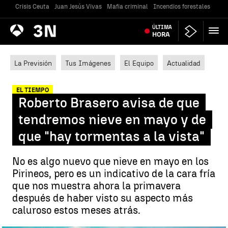
Crisis Ceuta
Juan Jesús Vivas
Mafia criminal
Incendios forestales
Vivi
Antena
ÚLTIMA
Noticias
3
HORA
La Previsión
Tus Imágenes
El Equipo
Actualidad
EL TIEMPO
Roberto Brasero avisa de que
tendremos nieve en mayo y de
que "hay tormentas a la vista"
No es algo nuevo que nieve en mayo en los
Pirineos, pero es un indicativo de la cara fría
que nos muestra ahora la primavera
después de haber visto su aspecto más
caluroso estos meses atrás.