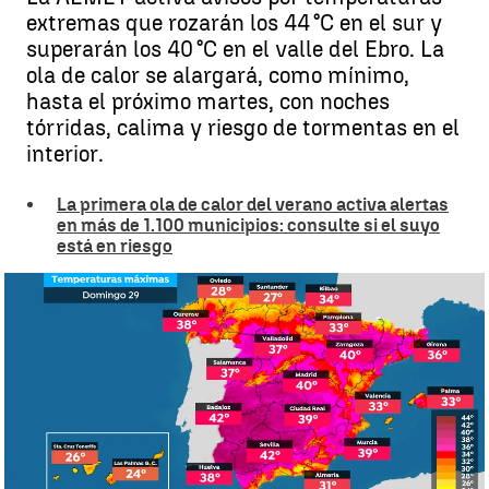
extremas que rozarán los 44 °C en el sur y
superarán los 40 °C en el valle del Ebro. La
ola de calor se alargará, como mínimo,
hasta el próximo martes, con noches
tórridas, calima y riesgo de tormentas en el
interior.
La primera ola de calor del verano activa alertas
en más de 1.100 municipios: consulte si el suyo
está en riesgo
Mercedes Martín advierte sobre la primera ola de calor del verano |
Antena 3 Noticias
Mercedes Martín
Publicado:
28 de junio de 2025, 12:59