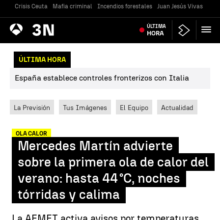
Crisis Ceuta
Mafia criminal
Incendios forestales
Juan Jesús Vivas
Vivi
Antena
ÚLTIMA
Noticias
3
HORA
ÚLTIMA HORA
España establece controles fronterizos con Italia
La Previsión
Tus Imágenes
El Equipo
Actualidad
OLA CALOR
Mercedes Martín advierte
sobre la primera ola de calor del
verano: hasta 44 °C, noches
tórridas y calima
La AEMET activa avisos por temperaturas