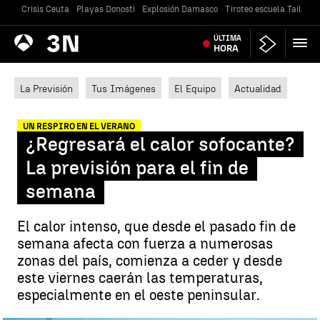
Crisis Ceuta
Playas Donosti
Explosión Damasco
Tiroteo escuela Tailandi
Antena
ÚLTIMA
Noticias
3
HORA
La Previsión
Tus Imágenes
El Equipo
Actualidad
UN RESPIRO EN EL VERANO
¿Regresará el calor sofocante?
La previsión para el fin de
semana
El calor intenso, que desde el pasado fin de
semana afecta con fuerza a numerosas
zonas del país, comienza a ceder y desde
este viernes caerán las temperaturas,
especialmente en el oeste peninsular.