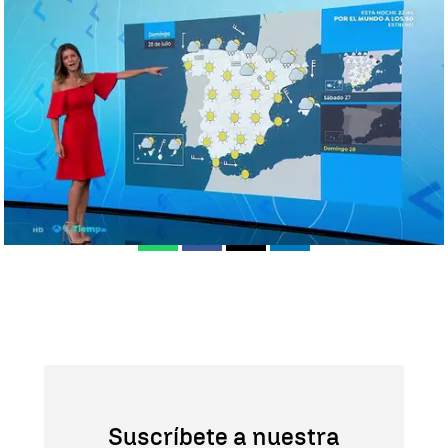
¿Regresará el calor sofocante? La previsión para el fin de semana |
antena3.com
antena3.com
Publicado:
24 de julio de 2019, 16:58
Whatsapp
Facebook
X
Linkedin
Suscríbete a nuestra