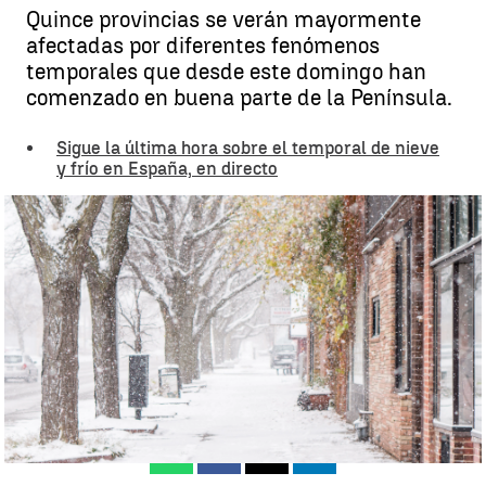
Quince provincias se verán mayormente
afectadas por diferentes fenómenos
temporales que desde este domingo han
comenzado en buena parte de la Península.
Sigue la última hora sobre el temporal de nieve
y frío en España, en directo
Así será el nuevo temporal en España |
Unsplash
Zaira González
Actualizado:
15 de enero de 2023, 17:12
Publicado:
15 de enero de 2023, 14:45
Whatsapp
Facebook
X
Linkedin