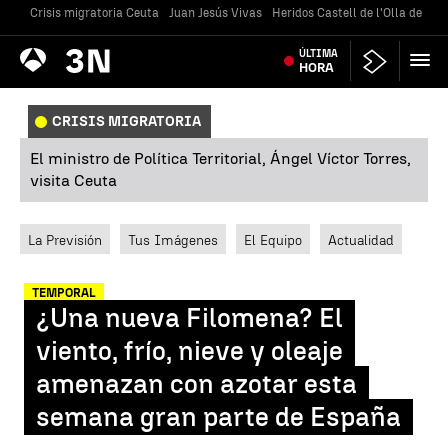
Crisis migratoria Ceuta
Juan Jesús Vivas
Heridos Castell de l'Olla de Alt
Antena
ÚLTIMA
Noticias
3
HORA
CRISIS MIGRATORIA
El ministro de Política Territorial, Ángel Víctor Torres,
visita Ceuta
La Previsión
Tus Imágenes
El Equipo
Actualidad
TEMPORAL
¿Una nueva Filomena? El
viento, frío, nieve y oleaje
amenazan con azotar esta
semana gran parte de España