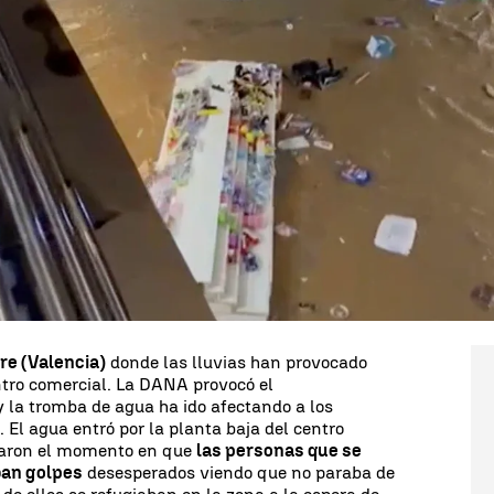
Whatsapp
Facebook
X
Linkedin
14
 ha dejado acumulados de récord. Desde la
nfirmado que las fuertes lluvias, acompañadas de
n dejado
al menos 92 víctimas mortales
.
cias (UME) permanece desplegada en las zonas
to está trabajando por recuperar personas
)
se busca a seis personas. También se busca a dos
Valencia, a los que se les perdió la pista en el
dia
, también en Valencia, sigue sin encontrarse a
re (Valencia)
donde las lluvias han provocado
tro comercial. La DANA provocó el
 la tromba de agua ha ido afectando a los
. El agua entró por la planta baja del centro
abaron el momento en que
las personas que se
ban golpes
desesperados viendo que no paraba de