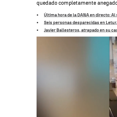
quedado completamente anegado po
Última hora de la DANA en directo: A
Seis personas desparecidas en Letur,
Javier Ballesteros, atrapado en su ca