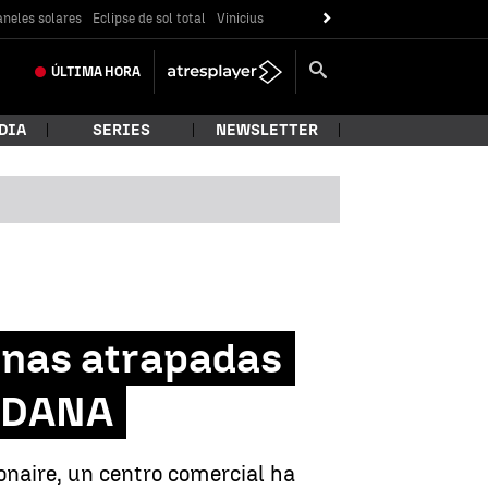
neles solares
Eclipse de sol total
Vinicius
ÚLTIMA
HORA
DIA
SERIES
NEWSLETTER
onas atrapadas
a DANA
onaire, un centro comercial ha