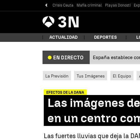
Crisis Ceuta
Mafia criminal
Playas Donosti
Exp
Antena
Noticias
3
ACTUALIDAD
DEPORTES
L
España establece con
EN DIRECTO
¿Qué
La Previsión
Tus Imágenes
El Equipo
EFECTOS DE LA DANA
Las imágenes de
en un centro com
Bus
Las fuertes lluvias que deja la D