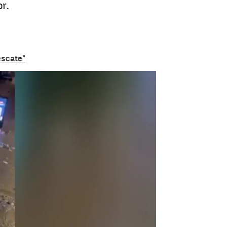
r.
escate"
s en un centro comercial por la Dana |
antena3.com