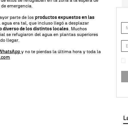
 de ellos se refugiaban en la zona a la espera de
s de emergencia.
ayor parte de los
productos expuestos en las
l agua era tal, que incluso llegó a desplazar
o diverso de los distintos locales
. Muchos
ial se refugiaron del agua en plantas superiores
do llegar.
 WhatsApp
y no te pierdas la última hora y toda la
s.com
L