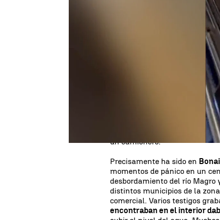
Laura Simón
Publicado:
30 de octubre de 2024, 08:
La
DANA
que atraviesa España
Generalitat Valenciana
han co
intensas rachas de viento, ha
La Unidad Militar de Emergen
más afectadas y en este momen
atrapadas. En
Letur (Albacete
Guardia Civiles en Paiporta, en 
garaje del cuartel. Y en La
Alcú
un camionero.
Precisamente ha sido en
Bonai
momentos de pánico en un cen
desbordamiento del río Magro y
distintos municipios de la zona
comercial. Varios testigos gr
encontraban en el interior da