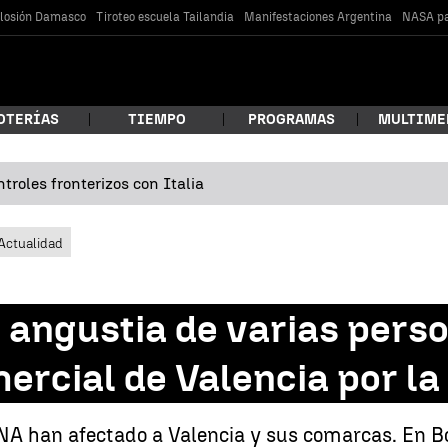
losión Damasco
Tiroteo escuela Tailandia
Manifestaciones Argentina
NASA pa
OTERÍAS
TIEMPO
PROGRAMAS
MULTIME
troles fronterizos con Italia
 estás buscando?
Actualidad
 angustia de varias pers
ercial de Valencia por l
car
ANA han afectado a Valencia y sus comarcas. En B