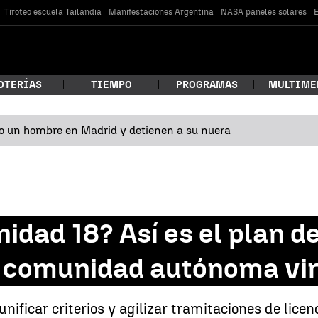
Tiroteo escuela Tailandia
Manifestaciones Argentina
NASA paneles solares
E
OTERÍAS
TIEMPO
PROGRAMAS
MULTIME
o un hombre en Madrid y detienen a su nuera
 estás buscando?
idad 18? Así es el plan d
 comunidad autónoma vir
car
nificar criterios y agilizar tramitaciones de lic