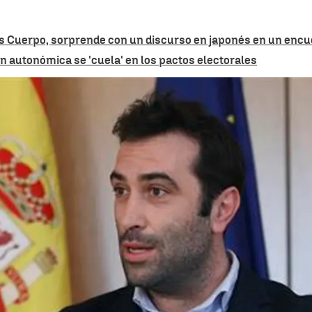
os Cuerpo, sorprende con un discurso en japonés en un enc
n autonómica se 'cuela' en los pactos electorales
El Gobierno planea c