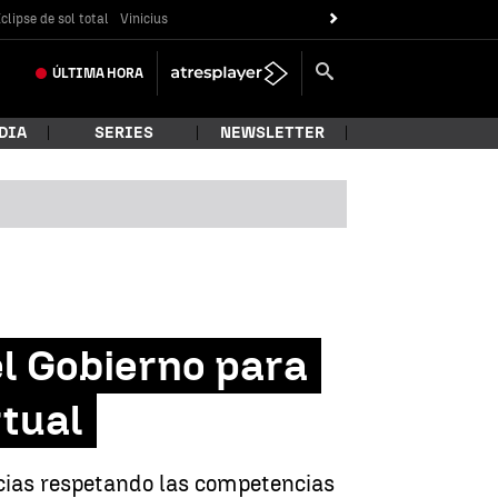
clipse de sol total
Vinicius
ÚLTIMA
HORA
DIA
SERIES
NEWSLETTER
el Gobierno para
tual
encias respetando las competencias