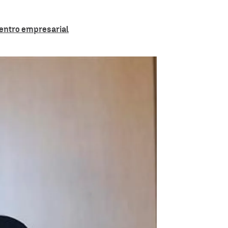
uentro empresarial
rear una nueva comunidad autónoma: la virtual |
EFE