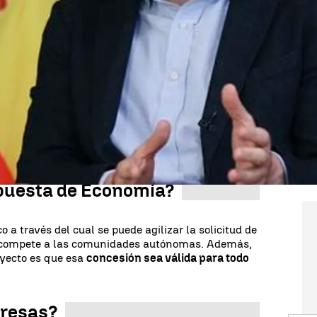
Whatsapp
Facebook
X
Linkedin
gido por el ministro Carlos Cuerpo, ha convocado el
idades autónomas para una conferencia sectorial
ropuesta
y escuchará las peticiones de cada
 comunidad virtual para unificar criterios y
cias.
opuesta de Economía?
co a través del cual se puede agilizar la solicitud de
e compete a las comunidades autónomas. Además,
oyecto es que esa
concesión sea válida para todo
presas?