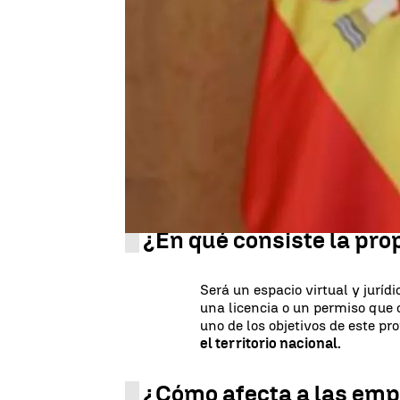
Publicado:
13 de septiembre de 2024, 16:55
El ministerio de Economía, diri
próximo miércoles a las comun
donde expondrá
esta nueva p
región. Plantea crear una nueva
agilizar tramitaciones de licen
¿En qué consiste la pr
Será un espacio virtual y jurídi
una licencia o un permiso qu
uno de los objetivos de este pr
el territorio nacional.
¿Cómo afecta a las em