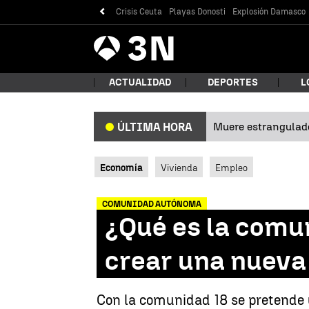
Crisis Ceuta
Playas Donosti
Explosión Damasco
Antena
Noticias
3
ACTUALIDAD
DEPORTES
L
Muere estrangulad
ÚLTIMA HORA
¿Qué
Economía
Vivienda
Empleo
COMUNIDAD AUTÓNOMA
¿Qué es la comun
crear una nueva
Bus
Con la comunidad 18 se pretende u