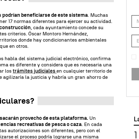
podrían beneficiarse de este sistema
. Muchas
ner 17 normas diferentes para ejercer su actividad.
a construcción
, cada ayuntamiento concede su
ntes criterios. Óscar Montoro Hernández,
erritorios donde hay condicionantes ambientales
ue en otros.
 habla del sistema judicial electrónico, confirma
a es diferente y considera que es necesaria una
ar los
trámites judiciales
en cualquier territorio de
 agilizaría la justicia y habría un gran ahorro de
iculares?
 sacarán provecho de esta plataforma.
Un
L
cencias recreativas de pesca o caza
. En cada
stas autorizaciones son diferentes, pero con el
izarse el proceso podría lograrse una misma