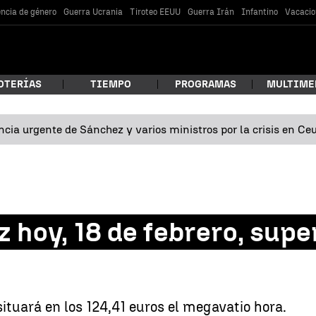
encia de género
Guerra Ucrania
Tiroteo EEUU
Guerra Irán
Infantino
Vacacio
OTERÍAS
TIEMPO
PROGRAMAS
MULTIME
cia urgente de Sánchez y varios ministros por la crisis en Ce
 estás buscando?
uz hoy, 18 de febrero, supe
car
 situará en los 124,41 euros el megavatio hora.