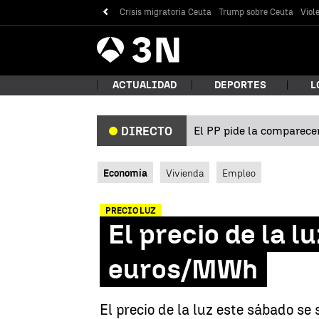
Crisis migratoria Ceuta
Trump sobre Ceuta
Viol
Antena
Noticias
3
ACTUALIDAD
DEPORTES
L
El PP pide la comparecen
DIRECTO
¿Qué
Economía
Vivienda
Empleo
PRECIO LUZ
El precio de la l
euros/MWh
Bus
El precio de la luz este sábado se