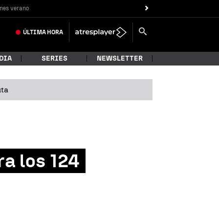
nes verano
ÚLTIMA
HORA
DIA
SERIES
NEWSLETTER
uta
ra los 124