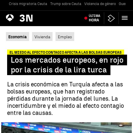
Crisis migratoria Ceuta
Trump sobre Ceuta
Violencia de género
Guerra U
Antena
ÚLTIMA
Noticias
3
HORA
Economía
Vivienda
Empleo
EL MIEDO AL EFECTO CONTAGIO AFECTA A LAS BOLSAS EUROPEAS
Los mercados europeos, en rojo
por la crisis de la lira turca
La crisis económica en Turquía afecta a las
bolsas europeas, que han registrado
pérdidas durante la jornada del lunes. La
incertidumbre y el miedo al efecto contagio
entre las causas.
Los mercados europeos, en rojo por la crisis de la lira turca |
antena3.com