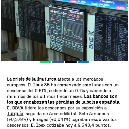
Madrid
Antena 3 Noticias
Publicado:
13 de agosto de 2018, 23:20
Whatsapp
Facebook
X
Linkedin
La
crisis de la lira turca
afecta a los mercados
europeos. El
Ibex 35
ha comenzado este lunes con un
descenso del 0.61%, cediendo un 0.7% y cayendo a
mínimos de los últimos trece meses.
Los bancos son
los que encabezan las pérdidas de la bolsa española.
El BBVA lidera los descensos por su exposición a
Turquía
, seguida de ArcelorMittal. Sólo Amadeus
(+0,579%) y Enagas (+0,041%) lograban esquivar los
descensos. El Ibex cotizaba hoy a 9.543,4 puntos.