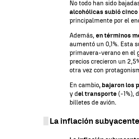
No todo han sido bajada
alcohólicas subió cinc
principalmente por el en
Además,
en términos 
aumentó un 0,1%. Esta s
primavera-verano en el 
precios crecieron un 2,5%
otra vez con protagonism
En cambio
, bajaron los 
y d
el transporte
(-1%), 
billetes de avión.
La inflación subyacent