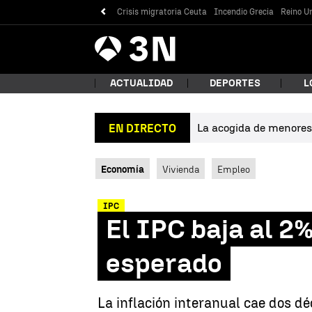
Crisis migratoria Ceuta
Incendio Grecia
Reino Un
Antena
Noticias
3
ACTUALIDAD
DEPORTES
L
La acogida de menores 
EN DIRECTO
¿Qué
Economía
Vivienda
Empleo
IPC
El IPC baja al 2
esperado
Bus
La inflación interanual cae dos d