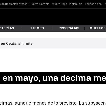
ido liberación presos
Guerra Ucrania
Muere Pepe Habichuela
Eclipse de sol
OTERÍAS
TIEMPO
PROGRAMAS
MULTIME
en Ceuta, al límite
 estás buscando?
% en mayo, una decima me
car
écimas, aunque menos de lo previsto. La subyacent