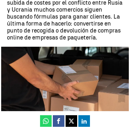
subida de costes por el conflicto entre Rusia
y Ucrania muchos comercios siguen
buscando fórmulas para ganar clientes. La
última forma de hacerlo: convertirse en
punto de recogida o devolución de compras
online de empresas de paquetería.
Ser punto de recogida de paquetes: la esperanza de muchos
negocios de barrio |
Freepik
Paz Bailón
Publicado:
11 de marzo de 2023, 06:05
Whatsapp
Facebook
X
Linkedin