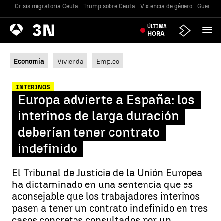
Crisis migratoria Ceuta
Trump sobre Ceuta
Violencia de género
Guerra U
Antena
ÚLTIMA
Noticias
3
HORA
Economía
Vivienda
Empleo
INTERINOS
Europa advierte a España: los
interinos de larga duración
deberían tener contrato
indefinido
El Tribunal de Justicia de la Unión Europea
ha dictaminado en una sentencia que es
aconsejable que los trabajadores interinos
pasen a tener un contrato indefinido en tres
casos concretos consultados por un