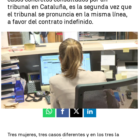
tribunal en Cataluña, es la segunda vez que
el tribunal se pronuncia en la misma línea,
a favor del contrato indefinido.
La Justicia Europea insiste en que hay que hacer fijos a los interinos
|
Antena 3 Noticias
Eduardo Siles
Publicado:
13 de junio de 2024, 18:31
Whatsapp
Facebook
X
Linkedin
Tres mujeres, tres casos diferentes y en los tres la