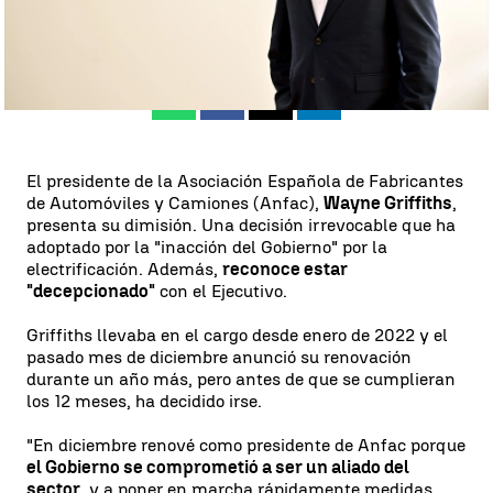
Rosario Miñano
Actualizado:
13 de junio de 2024, 16:28
Publicado:
13 de junio de 2024, 16:24
Whatsapp
Facebook
X
Linkedin
El presidente de la Asociación Española de Fabricantes
de Automóviles y Camiones (Anfac),
Wayne Griffiths
,
presenta su dimisión. Una decisión irrevocable que ha
adoptado por la "inacción del Gobierno" por la
electrificación. Además,
reconoce estar
"decepcionado"
con el Ejecutivo.
Griffiths llevaba en el cargo desde enero de 2022 y el
pasado mes de diciembre anunció su renovación
durante un año más, pero antes de que se cumplieran
los 12 meses, ha decidido irse.
"En diciembre renové como presidente de Anfac porque
el Gobierno se comprometió a ser un aliado del
sector
, y a poner en marcha rápidamente medidas