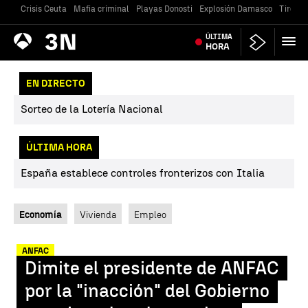
Crisis Ceuta
Mafia criminal
Playas Donosti
Explosión Damasco
Tiroteo
Antena
ÚLTIMA
Noticias
3
HORA
EN DIRECTO
Sorteo de la Lotería Nacional
ÚLTIMA HORA
España establece controles fronterizos con Italia
Economía
Vivienda
Empleo
ANFAC
Dimite el presidente de ANFAC
por la "inacción" del Gobierno