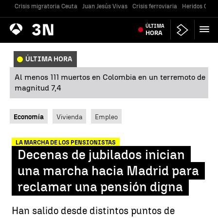
Crisis migratoria Ceuta
Juan Jesús Vivas
Crisis ferroviaria
Heridos Caste
Antena
ÚLTIMA
Noticias
3
HORA
ÚLTIMA HORA
Al menos 111 muertos en Colombia en un terremoto de
magnitud 7,4
Economía
Vivienda
Empleo
LA MARCHA DE LOS PENSIONISTAS
Decenas de jubilados inician
una marcha hacia Madrid para
reclamar una pensión digna
Han salido desde distintos puntos de