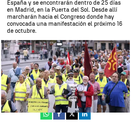
España y se encontrarán dentro de 25 días
en Madrid, en la Puerta del Sol. Desde allí
marcharán hacia el Congreso donde hay
convocada una manifestación el próximo 16
de octubre.
Decenas de jubilados inician una marcha hacia Madrid para
reclamar una pensión digna |
Antena 3 Noticias
Antena 3 Noticias
Actualizado:
24 de septiembre de 2019, 08:12
Publicado:
24 de septiembre de 2019, 08:10
Whatsapp
Facebook
X
Linkedin