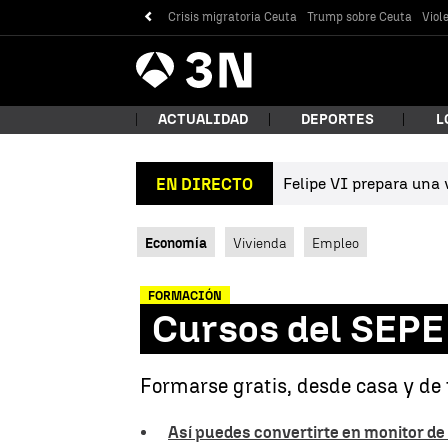
Crisis migratoria Ceuta
Trump sobre Ceuta
Viol
Antena
Noticias
3
ACTUALIDAD
DEPORTES
L
Felipe VI prepara una v
EN DIRECTO
¿Qué
Economía
Vivienda
Empleo
FORMACIÓN
Cursos del SEPE 
Formarse gratis, desde casa y de 
Bus
Así puedes convertirte en monitor de 