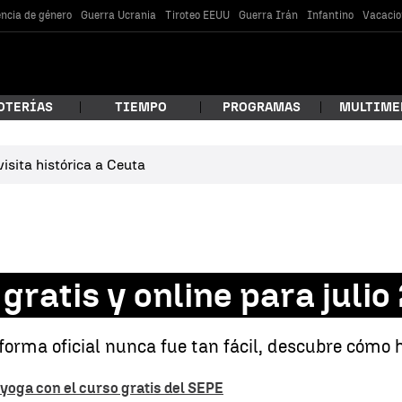
encia de género
Guerra Ucrania
Tiroteo EEUU
Guerra Irán
Infantino
Vacacio
OTERÍAS
TIEMPO
PROGRAMAS
MULTIME
isita histórica a Ceuta
 estás buscando?
gratis y online para julio
forma oficial nunca fue tan fácil, descubre cómo 
car
yoga con el curso gratis del SEPE