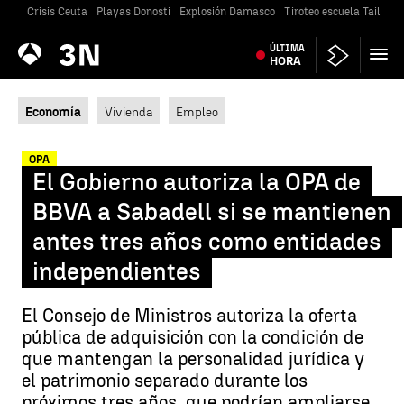
Crisis Ceuta
Playas Donosti
Explosión Damasco
Tiroteo escuela Tailandi
Antena
ÚLTIMA
Noticias
3
HORA
Economía
Vivienda
Empleo
OPA
El Gobierno autoriza la OPA de
BBVA a Sabadell si se mantienen
antes tres años como entidades
independientes
El Consejo de Ministros autoriza la oferta
pública de adquisición con la condición de
que mantengan la personalidad jurídica y
el patrimonio separado durante los
próximos tres años, que podrían ampliarse