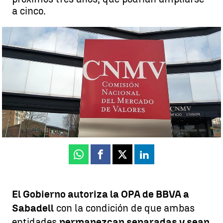
a cinco.
El Gobierno autoriza la OPA de BBVA a Sabadell si se mantienen
antes tres años como entidades independientes |
EUROPAPRESS
Juan Muñoz
Publicado:
24 de junio de 2025, 12:54
Whatsapp
Facebook
X
Linkedin
El Gobierno autoriza la OPA de BBVA a
Sabadell
con la condición de que ambas
entidades
permanezcan separadas y sean