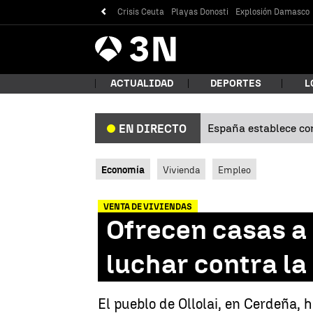
Crisis Ceuta
Playas Donosti
Explosión Damasco
Antena
Noticias
3
ACTUALIDAD
DEPORTES
L
España establece con
EN DIRECTO
¿Qué
Economía
Vivienda
Empleo
VENTA DE VIVIENDAS
Ofrecen casas a 
luchar contra la
Bus
El pueblo de Ollolai, en Cerdeña, 