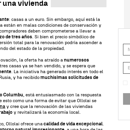
r una vivienda
gante
: casas a un euro. Sin embargo, aquí está la
ta están en malas condiciones de conservación y
s compradores deben comprometerse a llevar a
zo de tres años
. Si bien el precio simbólico de
versión total para la renovación podría ascender a
endo del estado de la propiedad.
novación, la oferta ha atraído a
numerosos
 tres casas ya se han vendido, y se espera que
mente
. La iniciativa ha generado interés en todo el
usia, y ha recibido
muchísimas solicitudes de
o Columbu
, está entusiasmado con la respuesta
 ve esto como una forma de evitar que Ollolai se
sma
y cree que la renovación de las viviendas
rabajo
y revitalizará la economía local.
, Ollolai ofrece una
calidad de vida excepcional
.
ntorno natural impresionante
, a una hora de las