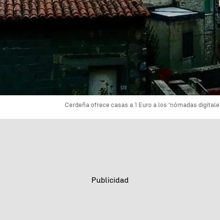
Cerdeña ofrece casas a 1 Euro a los 'nómadas digitale