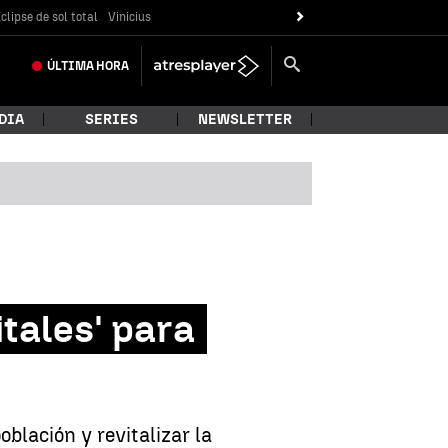
clipse de sol total
Vinicius
ÚLTIMA
HORA
DIA
SERIES
NEWSLETTER
itales' para
blación y revitalizar la