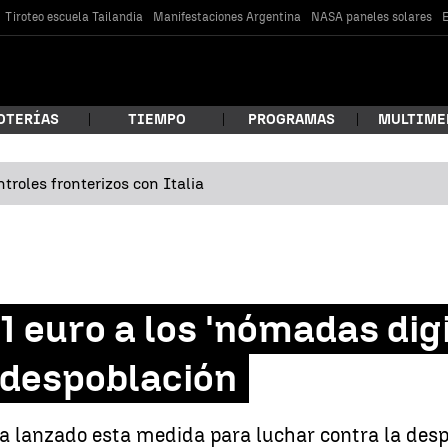
Tiroteo escuela Tailandia
Manifestaciones Argentina
NASA paneles solares
E
OTERÍAS
TIEMPO
PROGRAMAS
MULTIME
troles fronterizos con Italia
 estás buscando?
1 euro a los 'nómadas dig
 despoblación
car
ha lanzado esta medida para luchar contra la despo