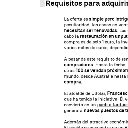
Requisitos para adquiri
La oferta es
simple pero intri
peculiaridad: las casas en ven
necesitan ser renovadas
. Lo
cabo la
restauración en un
pla
compra es de solo 1 euro, la in
varios miles de euros, dependi
A pesar de este requisito de re
compradores
. Hasta la fecha,
otras
100 se vendan próxima
mundo, desde Australia hasta R
compra
.
El alcalde de Ollolai,
Francesc
que ha tenido la iniciativa. Él
convierta en un
pueblo fanta
generará
nuevos puestos de t
Además del atractivo económico
El pueblo se encuentra en un
e