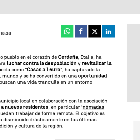
Whatsapp
Facebook
X
Linkedin
 16:38
co pueblo en el corazón de
Cerdeña
, Italia, ha
ara
luchar contra la despoblación
y
revitalizar la
ocida como "
Casas a 1 euro
", ha capturado la
el mundo y se ha convertido en una
oportunidad
buscan una vida tranquila en un entorno
unicipio local en colaboración con la asociación
 a nuevos residentes
, en particular '
nómadas
puedan trabajar de forma remota. El objetivo es
a disminuido drásticamente en las últimas
dición y cultura de la región.