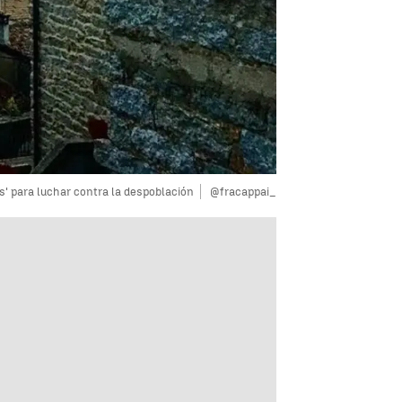
s' para luchar contra la despoblación
@fracappai_