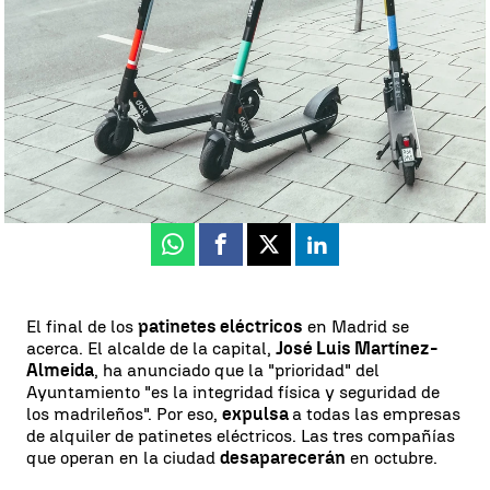
Luis Alcantud
Actualizado:
05 de septiembre de 2024, 16:01
Publicado:
05 de septiembre de 2024, 14:10
Whatsapp
Facebook
X
Linkedin
El final de los
patinetes eléctricos
en Madrid se
acerca. El alcalde de la capital,
José Luis Martínez-
Almeida
, ha anunciado que la "prioridad" del
Ayuntamiento "es la integridad física y seguridad de
los madrileños". Por eso,
expulsa
a todas las empresas
de alquiler de patinetes eléctricos. Las tres compañías
que operan en la ciudad
desaparecerán
en octubre.