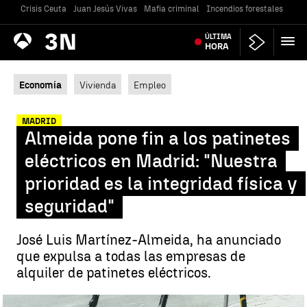
Crisis Ceuta
Juan Jesús Vivas
Mafia criminal
Incendios forestales
Vivi
Antena
ÚLTIMA
Noticias
3
HORA
Economía
Vivienda
Empleo
MADRID
Almeida pone fin a los patinetes
eléctricos en Madrid: "Nuestra
prioridad es la integridad física y
seguridad"
José Luis Martínez-Almeida, ha anunciado
que expulsa a todas las empresas de
alquiler de patinetes eléctricos.
"Nuestra prioridad es la integridad física y seguridad" |
Unsplash