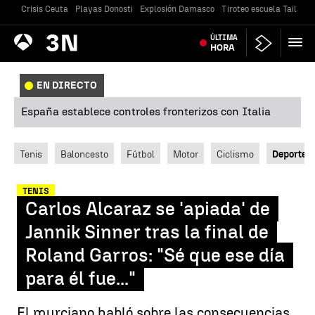
Crisis Ceuta
Playas Donosti
Explosión Damasco
Tiroteo escuela Tailandi
Antena
ÚLTIMA
Noticias
3
HORA
EN DIRECTO
España establece controles fronterizos con Italia
Tenis
Baloncesto
Fútbol
Motor
Ciclismo
Deportes
TENIS
Carlos Alcaraz se 'apiada' de
Jannik Sinner tras la final de
Roland Garros: "Sé que ese día
para él fue..."
El murciano habló sobre las consecuencias