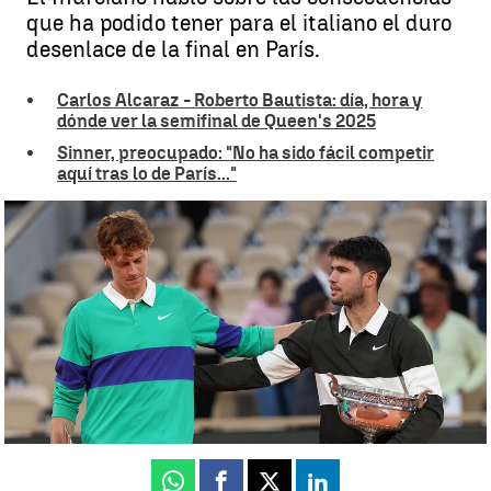
que ha podido tener para el italiano el duro
desenlace de la final en París.
Carlos Alcaraz - Roberto Bautista: día, hora y
dónde ver la semifinal de Queen's 2025
Sinner, preocupado: "No ha sido fácil competir
aquí tras lo de París..."
Carlos Alcaraz y- Roberto Bautista, semifinalistas de Queen's 2025
|
Getty
Juan Manuel M. Lardón
Publicado:
21 de junio de 2025, 12:43
Whatsapp
Facebook
X
Linkedin