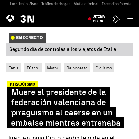
Juan Jesús Vivas
Tráfico de drogas
Mafia criminal
Incendios forestales
Antena
ÚLTIMA
Noticias
3
HORA
EN DIRECTO
Segundo día de controles a los viajeros de Italia
Tenis
Fútbol
Motor
Baloncesto
Ciclismo
PIRAGÜISMO
Muere el presidente de la
federación valenciana de
piragüismo al caerse en un
embalse mientras entrenaba
Juan Antonio Cinto perdió la vida en el