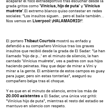
acaparar el foco extradeportivo tras escuchar desde la
grada gritos como
'Vinícius, hijo de puta'
y
'Vinícius
muérete'
.
El extremo blanco quiso contestar en redes
sociales: "Los insultos siguen… pero el baile también…
Nos vemos en
Liverpool
!
¡HALAMADRID!
".
El portero
Thibaut Courtois
mostró su enfado y
defendió a su compañero Vinícius tras los graves
insultos que recibió desde la grada de El Sadar: "Le han
llamado 'hijo de p...' en el minuto de silencio, le han
cantado 'Vinícius muérete', ves a padres con sus hijos
haciendo peinetas. Hay que dejar de mirar a Vini y
mirar a la gente. El ambiente de estos campos es guay
para jugar, pero sin estas tonterías", aseguró su
compañero belga tras el choque.
Y es que en el minuto de silencio, entre los más de
20.000 asistentes
a El Sadar, una única voz gritó:
"Vinícius hijo de puta", mientras el resto del estadio se
mantuvo en silencio con respeto.