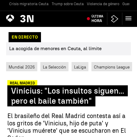
Crisis migratoria Ceuta
Trump sobre Ceuta
Violencia de género
Guerra U
Antena
ÚLTIMA
Noticias
3
HORA
EN DIRECTO
La acogida de menores en Ceuta, al límite
Mundial 2026
La Selección
LaLiga
Champions League
REAL MADRID
Vinícius: "Los insultos siguen...
pero el baile también"
El brasileño del Real Madrid contesta así a
los gritos de 'Vinicius, hijo de puta' y
'Vinicius muérete' que se escucharon en El