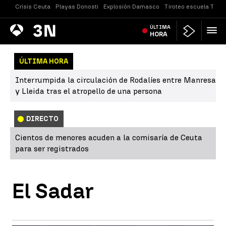
Crisis Ceuta
Playas Donosti
Explosión Damasco
Tiroteo escuela Taila
Antena
ÚLTIMA
Noticias
3
HORA
ÚLTIMA HORA
Interrumpida la circulación de Rodalíes entre Manresa
y Lleida tras el atropello de una persona
DIRECTO
Cientos de menores acuden a la comisaría de Ceuta
para ser registrados
El Sadar