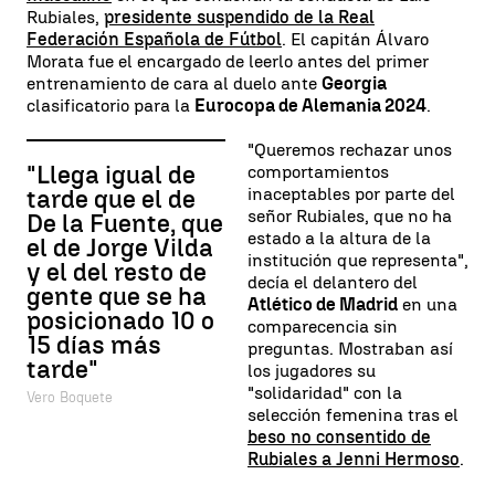
Rubiales,
presidente suspendido de la Real
Federación Española de Fútbol
. El capitán Álvaro
Morata fue el encargado de leerlo antes del primer
entrenamiento de cara al duelo ante
Georgia
clasificatorio para la
Eurocopa de Alemania 2024
.
"Queremos rechazar unos
"Llega igual de
comportamientos
inaceptables por parte del
tarde que el de
señor Rubiales, que no ha
De la Fuente, que
estado a la altura de la
el de Jorge Vilda
institución que representa",
y el del resto de
decía el delantero del
gente que se ha
Atlético de Madrid
en una
posicionado 10 o
comparecencia sin
15 días más
preguntas. Mostraban así
tarde"
los jugadores su
"solidaridad" con la
Vero Boquete
selección femenina tras el
beso no consentido de
Rubiales a Jenni Hermoso
.