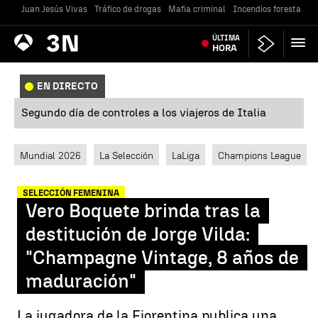
Juan Jesús Vivas
Tráfico de drogas
Mafia criminal
Incendios forestales
Antena
ÚLTIMA
Noticias
3
HORA
EN DIRECTO
Segundo día de controles a los viajeros de Italia
Mundial 2026
La Selección
LaLiga
Champions League
SELECCIÓN FEMENINA
Vero Boquete brinda tras la
destitución de Jorge Vilda:
"Champagne Vintage, 8 años de
maduración"
La jugadora de la Fiorentina publica una