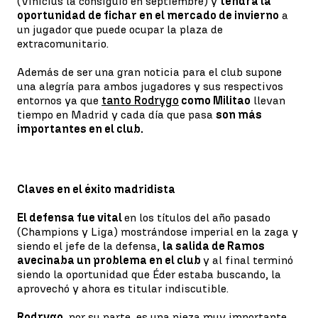
(Vinicius la consiguió en septiembre) y
tendrá la
oportunidad de fichar en el mercado de invierno
a
un jugador que puede ocupar la plaza de
extracomunitario.
Además de ser una gran noticia para el club supone
una alegría para ambos jugadores y sus respectivos
entornos ya que
tanto Rodrygo
como Militao
llevan
tiempo en Madrid y cada día que pasa
son más
importantes en el club.
Claves en el éxito madridista
El defensa fue vital
en los títulos del año pasado
(Champions y Liga) mostrándose imperial en la zaga y
siendo el jefe de la defensa,
la salida de Ramos
avecinaba un problema en el club
y al final terminó
siendo la oportunidad que Éder estaba buscando, la
aprovechó y ahora es titular indiscutible.
Rodrygo
, por su parte, es una pieza muy importante