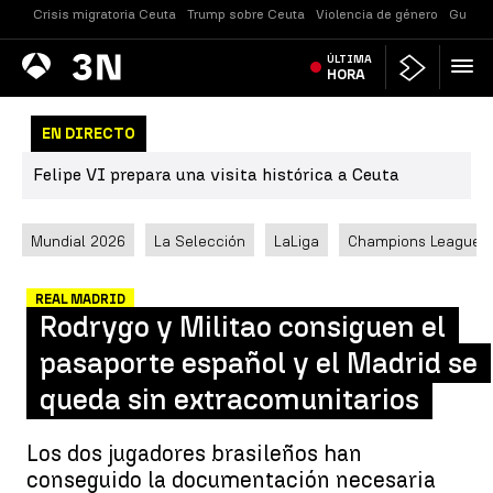
Crisis migratoria Ceuta
Trump sobre Ceuta
Violencia de género
Guerra
Antena
ÚLTIMA
Noticias
3
HORA
EN DIRECTO
Felipe VI prepara una visita histórica a Ceuta
Mundial 2026
La Selección
LaLiga
Champions League
REAL MADRID
Rodrygo y Militao consiguen el
pasaporte español y el Madrid se
queda sin extracomunitarios
Los dos jugadores brasileños han
conseguido la documentación necesaria