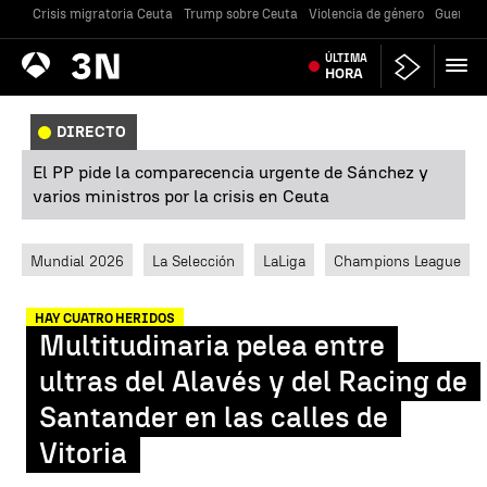
Crisis migratoria Ceuta
Trump sobre Ceuta
Violencia de género
Guerra U
Antena
ÚLTIMA
Noticias
3
HORA
DIRECTO
El PP pide la comparecencia urgente de Sánchez y
varios ministros por la crisis en Ceuta
Mundial 2026
La Selección
LaLiga
Champions League
HAY CUATRO HERIDOS
Multitudinaria pelea entre
ultras del Alavés y del Racing de
Santander en las calles de
Vitoria