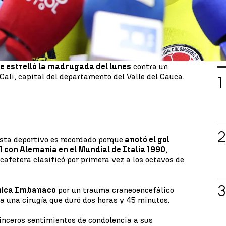
de la Clínica Imbanaco, Laureano Quintero, quien
ensa junto a los hijos del exfutbolista que "pese a
 equipo de trabajo,
Freddy Eusebio Rincón
L
culaba el exjugador de la selección colombiana
e estrelló la madrugada del lunes
contra un
Cali, capital del departamento del Valle del Cauca.
sta deportivo es recordado porque
anotó el gol
1 con Alemania en el Mundial de Italia 1990
,
cafetera clasificó por primera vez a los octavos de
ínica Imbanaco
por un trauma craneoencefálico
 a una cirugía que duró dos horas y 45 minutos.
inceros sentimientos de condolencia a sus