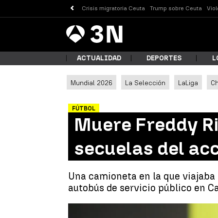
Crisis migratoria Ceuta
Trump sobre Ceuta
Vio
Antena
Noticias
3
ACTUALIDAD
DEPORTES
L
Mundial 2026
La Selección
LaLiga
C
¿Qué
FÚTBOL
Muere Freddy Rin
secuelas del acc
Una camioneta en la que viajaba 
autobús de servicio público en Ca
Busc