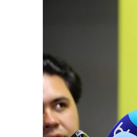
Antena 3 Noticias
Publicado:
14 de abril de 2022, 09:35
El exfutbolista colombiano Fr
y
Real Madrid
,
ha muerto a lo
lunes pasado en la ciudad de Cal