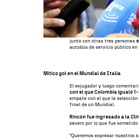
Así lo informó el jefe médico 
dijo en una declaración a la pr
todos los esfuerzos de nuestro
Valencia
ha fallecido".
Una camioneta en la que se cir
junto con otras tres personas
s
autobús de servicio público en 
Mítico gol en el Mundial de Italia
El exjugador y luego comentari
con el que Colombia igualó 1-
empate con el que la selección 
final de un Mundial.
Rincón fue ingresado a la Cl
severo por lo que fue sometido
"Queremos expresar nuestros s