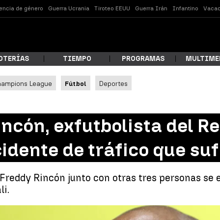
lencia de género
Guerra Ucrania
Tiroteo EEUU
Guerra Irán
Infantino
Vacac
OTERÍAS
TIEMPO
PROGRAMAS
MULTIME
hampions League
Fútbol
Deportes
 estás buscando?
cón, exfutbolista del Re
idente de tráfico que suf
Freddy Rincón junto con otras tres personas se e
li.
ar
Muere Freddy Rincón, exfutbolista del Real Madrid, de las secuel