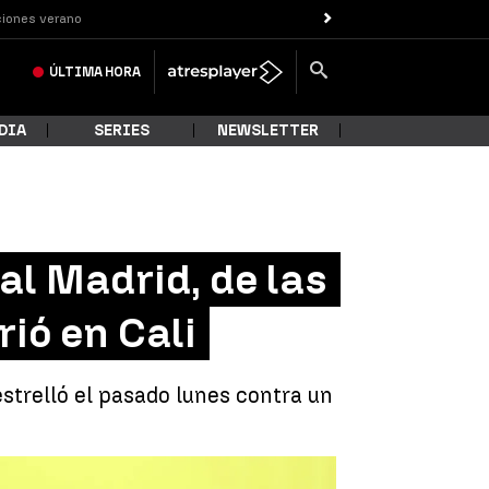
iones verano
ÚLTIMA
HORA
DIA
SERIES
NEWSLETTER
al Madrid, de las
rió en Cali
strelló el pasado lunes contra un
as del accidente de tráfico que sufrió en Cali |
EFE