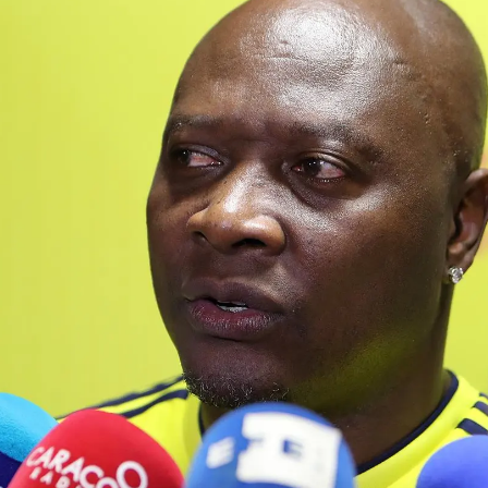
Whatsapp
Facebook
X
Linkedin
eddy Rincón, que jugó en equipos como
Corinthians
s 55 años
tras sufrir
un accidente de tráfico
el
i, en el suroeste del país.