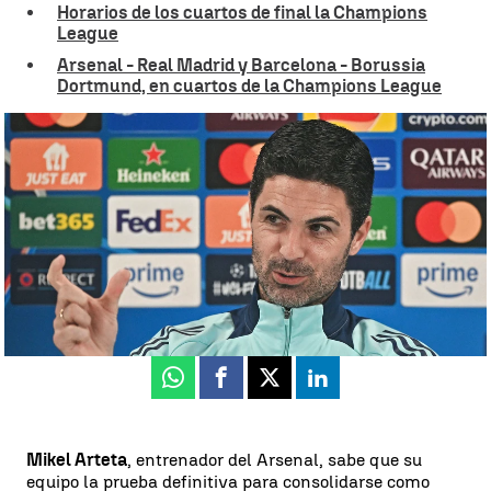
Horarios de los cuartos de final la Champions
League
Arsenal - Real Madrid y Barcelona - Borussia
Dortmund, en cuartos de la Champions League
Mikel Arteta: "Estoy superconvencido de que podemos ganar" |
Efe
Guillermo F. Lascoiti
Publicado:
07 de abril de 2025, 14:50
Whatsapp
Facebook
X
Linkedin
Mikel Arteta
, entrenador del Arsenal, sabe que su
equipo la prueba definitiva para consolidarse como