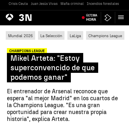
Crisis Ceuta
Juan Jesús Vivas
Mafia criminal
Incendios forestales
Vivi
Antena
ÚLTIMA
Noticias
3
HORA
Mundial 2026
La Selección
LaLiga
Champions League
CHAMPIONS LEAGUE
Mikel Arteta: "Estoy
superconvencido de que
podemos ganar"
El entrenador de Arsenal reconoce que
espera "al mejor Madrid" en los cuartos de
la Champions League. "Es una gran
oportunidad para crear nuestra propia
historia", explica Arteta.