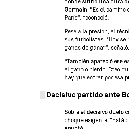
donde
sufrió una dura d
Germain
. “Es el camino 
París”, reconoció.
Pese a la presión, el téc
sus futbolistas. “Hoy se
ganas de ganar”, señaló
“También apareció ese es
el gano o pierdo. Creo q
hay que entrar por esa p
Decisivo partido ante B
Sobre el decisivo duelo 
choque exigente. “Está c
apuntó.