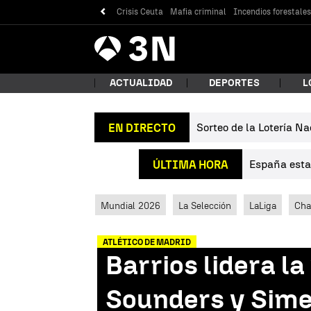
Crisis Ceuta
Mafia criminal
Incendios forestale
Antena
Noticias
3
ACTUALIDAD
DEPORTES
L
Sorteo de la Lotería Na
EN DIRECTO
¿Qué
España estab
ÚLTIMA HORA
Mundial 2026
La Selección
LaLiga
Cha
ATLÉTICO DE MADRID
Barrios lidera la
Bus
Sounders y Simeo