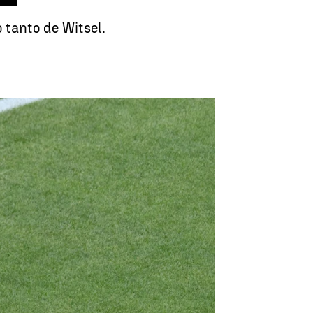
 tanto de Witsel.
victoria del Atlético ante el Seattle Sounders |
Reuters