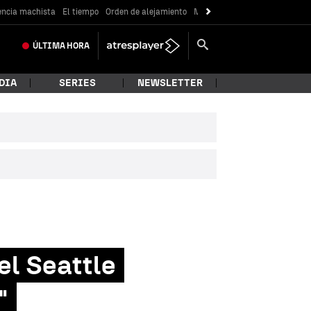
encia machista
El tiempo
Orden de alejamiento
Messi
ÚLTIMA
HORA
DIA
SERIES
NEWSLETTER
 el Seattle
"