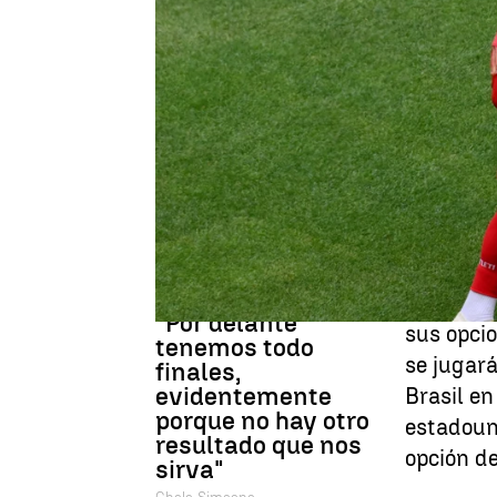
Luis F. Castillo
Publicado:
20 de junio de 2025, 08:35
El Atlético de Madrid log
Mundial de Clubes tras 
el Lumen Field, con un d
y un tanto más de Axel W
correspondiente al grupo
Con esta 
"Por delante
sus opcio
tenemos todo
se jugará
finales,
evidentemente
Brasil en
porque no hay otro
estadoun
resultado que nos
opción de
sirva"