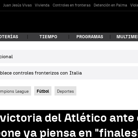
s
Juan Jesús Vivas
Vivienda
Controles en fronteras
Detención en Palma
Viol
OTERÍAS
TIEMPO
PROGRAMAS
MULTIME
cional
 estás buscando?
lece controles fronterizos con Italia
mpions League
Fútbol
Deportes
 victoria del Atlético ante
car
ne ya piensa en "finales