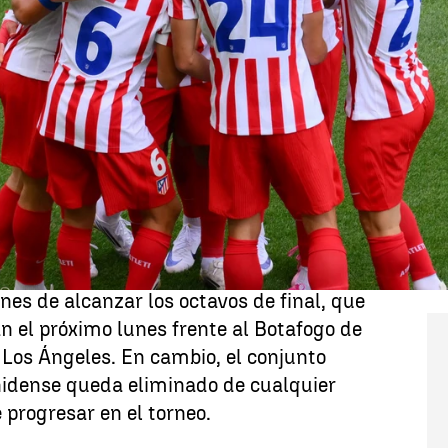
Whatsapp
Facebook
X
Linkedin
ró este jueves un triunfo clave en el
imponerse por 1-3 al Seattle Sounders en
oblete de Pablo Barrios (minutos 11 y 60)
itsel (47), en un partido
 B del torneo organizado por la FIFA.
victoria, los rojiblancos mantienen vivas
nes de alcanzar los octavos de final, que
n el próximo lunes frente al Botafogo de
 Los Ángeles. En cambio, el conjunto
idense queda eliminado de cualquier
 progresar en el torneo.