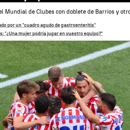
el Mundial de Clubes con doblete de Barrios y otro
ado por un "cuadro agudo de gastroenteritis"
us: "¿Una mujer podría jugar en vuestro equipo?"
Barrios lidera la 