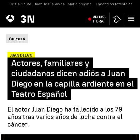
Crisis Ceuta
Juan Jesús Vivas
Mafia criminal
Incendios forestales
Vi
Antena
ÚLTIMA
Noticias
3
HORA
Cultura
JUAN DIEGO
Actores, familiares y
ciudadanos dicen adiós a Juan
Diego en la capilla ardiente en el
Teatro Español
El actor Juan Diego ha fallecido a los 79
años tras varios años de lucha contra el
cáncer.
Actores, familiares y ciudadanos dicen adiós a Juan Diego en la