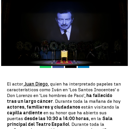
capilla ardiente en el Teatro Español |
EFE
Antena 3 Noticias
Publicado:
29 de abril de 2022, 10:42
Whatsapp
Facebook
X
Linkedin
El actor
Juan Diego
, quien ha interpretado papeles tan
característicos como Iván en 'Los Santos Inocentes' o
Don Lorenzo en 'Los hombres de Paco',
ha fallecido
tras un largo cáncer
. Durante toda la mañana de hoy
actores, familiares y ciudadanos
están visitando la
capilla ardiente
en su honor que ha abierto sus
puertas
desde las 10:30 a 14:00 horas,
en la
Sala
principal del Teatro Español
. Durante toda la