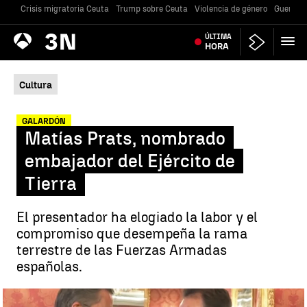
Crisis migratoria Ceuta
Trump sobre Ceuta
Violencia de género
Guerra U
Antena
ÚLTIMA
Noticias
3
HORA
Cultura
GALARDÓN
Matías Prats, nombrado
embajador del Ejército de
Tierra
El presentador ha elogiado la labor y el
compromiso que desempeña la rama
terrestre de las Fuerzas Armadas
españolas.
Matías Prats, nombrado embajador del Ejército de Tierra |
Antena 3