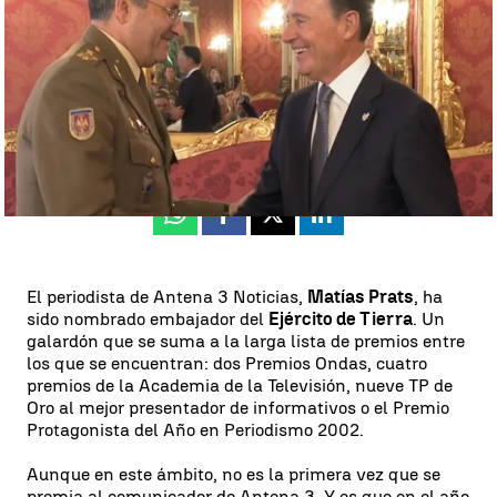
Antena 3 Noticias
Publicado:
10 de mayo de 2025, 20:10
Whatsapp
Facebook
X
Linkedin
El periodista de Antena 3 Noticias,
Matías Prats
, ha
sido nombrado embajador del
Ejército de Tierra
. Un
galardón que se suma a la larga lista de premios entre
los que se encuentran: dos Premios Ondas, cuatro
premios de la Academia de la Televisión, nueve TP de
Oro al mejor presentador de informativos o el Premio
Protagonista del Año en Periodismo 2002.
Aunque en este ámbito, no es la primera vez que se
premia al comunicador de Antena 3. Y es que en el año