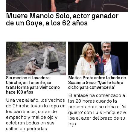
Actor
Muere Manolo Solo, actor ganador
de un Goya, a los 62 años
Canarias
Boda
Sin médico ni lavadora:
Matías Prats sobre la boda de
Chirche, en Tenerife, se
Susanna Griso: "Qué le habrá
transforma para vivir como
dicho para convencerla"
hace 100 años
El enlace ha comenzado a
Una vez al año, los vecinos
las 20 horas cuando la
de Chirche lavan la ropa en
presentadora se daba el 'sí
los barrancos, curan de
quiero' con Luis Enríquez e
empacho y mal de ojo y
iba al altar del brazo de su
celebran bodas en sus
hijo.
calles empedradas.