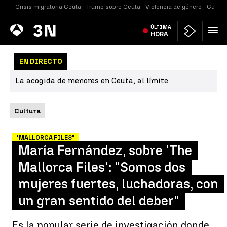
Crisis migratoria Ceuta
Trump sobre Ceuta
Violencia de género
Guerra
Antena
ÚLTIMA
Noticias
3
HORA
EN DIRECTO
La acogida de menores en Ceuta, al límite
Cultura
"MALLORCA FILES"
María Fernández, sobre 'The
Mallorca Files': "Somos dos
mujeres fuertes, luchadoras, con
un gran sentido del deber"
Es la popular serie de investigación donde