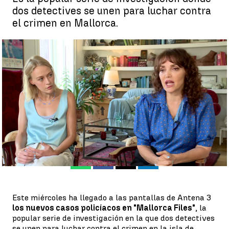
dos detectives se unen para luchar contra
el crimen en Mallorca.
María Fernández, sobre 'Mallorca Files': "Somos dos mujeres
fuertes, luchadoras, con un gran sentido del deber" |
Emilia Rial
Antena 3 Noticias
Publicado:
17 de agosto de 2022, 23:11
Whatsapp
Facebook
X
Linkedin
Este miércoles ha llegado a las pantallas de Antena 3
los nuevos casos policíacos en "Mallorca Files"
, la
popular serie de investigación en la que dos detectives
se unen para luchar contra el crimen en la isla de