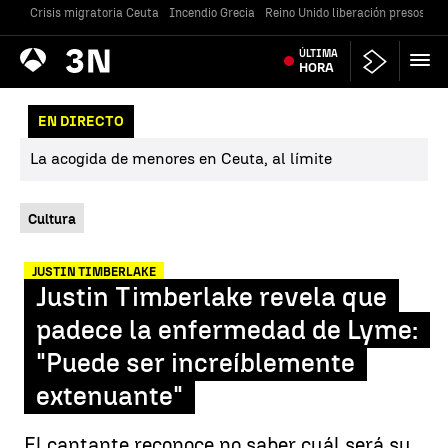
Crisis migratoria Ceuta
Incendio Grecia
Reino Unido liberación presos
Gu
Antena
ÚLTIMA
Noticias
3
HORA
EN DIRECTO
La acogida de menores en Ceuta, al límite
Cultura
JUSTIN TIMBERLAKE
Justin Timberlake revela que
padece la enfermedad de Lyme:
"Puede ser increíblemente
extenuante"
El cantante reconoce no saber cuál será su