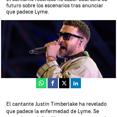
futuro sobre los escenarios tras anunciar
que padece Lyme.
Justin Timberlake revela que padece la enfermedad de Lyme |
EFE
Neila Gallego
Publicado:
01 de agosto de 2025, 08:55
Whatsapp
Facebook
X
Linkedin
El cantante Justin Timberlake ha revelado
que padece la enfermedad de Lyme. Se