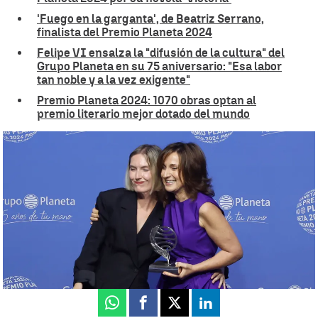
'Fuego en la garganta', de Beatriz Serrano,
finalista del Premio Planeta 2024
Felipe VI ensalza la "difusión de la cultura" del
Grupo Planeta en su 75 aniversario: "Esa labor
tan noble y a la vez exigente"
Premio Planeta 2024: 1070 obras optan al
premio literario mejor dotado del mundo
Paloma Sánchez-Garnica, ganadora del Premio Planeta 2024 |
EFE
Ángela Clemente
Actualizado:
16 de octubre de 2024, 00:19
Publicado:
15 de octubre de 2024, 21:03
Whatsapp
Facebook
X
Linkedin