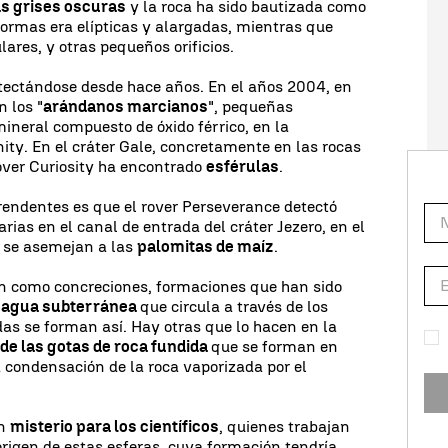
as grises oscuras
y la roca ha sido bautizada como
formas era elípticas y alargadas, mientras que
ares, y otras pequeños orificios.
etectándose desde hace años. En el años 2004, en
 los "
arándanos marcianos
", pequeñas
ineral compuesto de óxido férrico, en la
ty. En el cráter Gale, concretamente en las rocas
rover Curiosity ha encontrado
esférulas
.
rendentes es que el rover Perseverance detectó
ias en el canal de entrada del cráter Jezero, en el
e se asemejan a las
palomitas de maíz
.
on como concreciones, formaciones que han sido
el agua subterránea
que circula a través de los
das se forman así. Hay otras que lo hacen en la
de las gotas de roca fundida
que se forman en
a condensación de la roca vaporizada por el
un
misterio para los científicos
, quienes trabajan
origen de estas esferas, cuya formación tendría