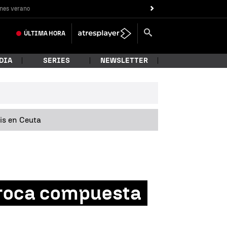
nes verano
ÚLTIMA
HORA
DIA
SERIES
NEWSLETTER
sis en Ceuta
 roca compuesta