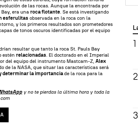
 evolución de las rocas. Aunque la encontrada por
s Bay, era una
roca flotante
. Se está investigando
n esferulitas
observada en la roca con la
ntorno, y los primeros resultados son prometedores
L
capas de tonos oscuros identificadas por el equipo
rían resultar que tanto la roca St. Pauls Bay
o estén
relacionadas
. El doctorado en el Imperial
dor del equipo del instrumento Mastcam-Z,
Alex
o de la NASA, que situar las características será
 y determinar la importancia
de la roca para la
 WhatsApp
y no te pierdas la última hora y toda la
s.com
SA