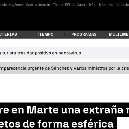
encia de género
Guerra Ucrania
Tiroteo EEUU
Guerra Irán
Infantino
Vacacio
OTERÍAS
TIEMPO
PROGRAMAS
MULTIME
turista tras dar positivo en hantavirus
 estás buscando?
omparecencia urgente de Sánchez y varios ministros por la cri
e en Marte una extraña
car
etos de forma esférica