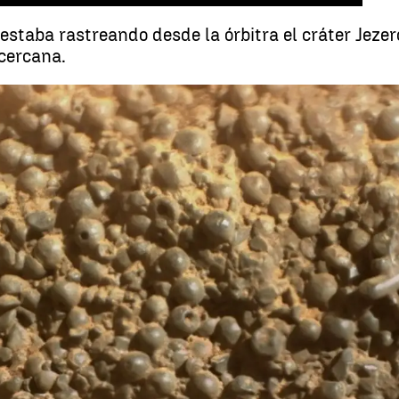
staba rastreando desde la órbitra el cráter Jezer
cercana.