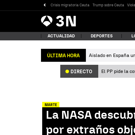
Crisis migratoria Ceuta
Trump sobre Ceuta
Viol
Antena
Noticias
3
ACTUALIDAD
DEPORTES
L
Aislado en España un 
ÚLTIMA HORA
¿Qué
El PP pide la c
DIRECTO
MARTE
La NASA descubr
Bus
por extraños obj