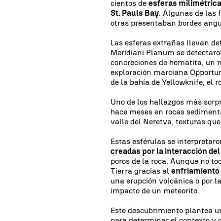
cientos de
esferas milimétric
St. Pauls Bay
. Algunas de las 
otras presentaban bordes angul
Las esferas extrañas llevan d
Meridiani Planum se detectaron
concreciones de hematita, un m
exploración marciana Opportuni
de la bahía de Yellowknife, el 
Uno de los hallazgos más sorp
hace meses en rocas sedimentar
valle del Neretva, texturas qu
Estas esférulas se interpretar
creadas por la interacción d
poros de la roca. Aunque no to
Tierra gracias al
enfriamiento 
una erupción volcánica o por l
impacto de un meteorito.
Este descubrimiento plantea 
para determinar el contexto y 