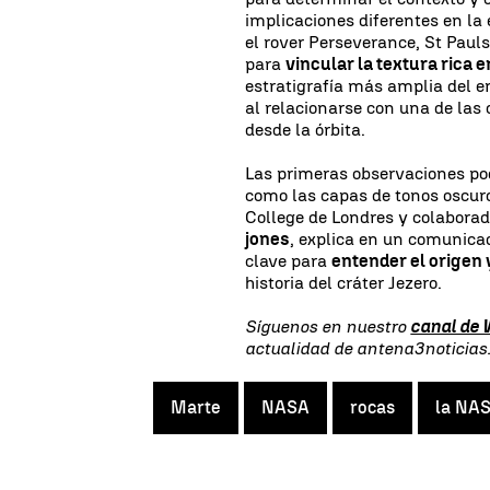
implicaciones diferentes en la
el rover Perseverance, St Paul
para
vincular la textura rica e
estratigrafía más amplia del e
al relacionarse con una de las 
desde la órbita.
Las primeras observaciones pod
como las capas de tonos oscur
College de Londres y colabora
jones
, explica en un comunicad
clave para
entender el origen
historia del cráter Jezero.
Síguenos en nuestro
canal de
actualidad de antena3noticia
Marte
NASA
rocas
la NA