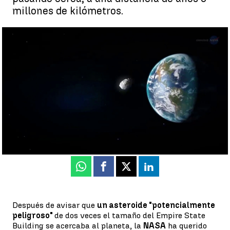
millones de kilómetros.
La NASA informa que el asteroide de 500 metros
"potencialmente peligroso" que está muy cerca del planeta no
impactará en la Tierra |
Antena 3 Noticias
Luis Alcantud
Publicado:
28 de abril de 2022, 09:31
Whatsapp
Facebook
X
Linkedin
Después de avisar que
un asteroide "potencialmente
peligroso"
de dos veces el tamaño del Empire State
Building se acercaba al planeta, la
NASA
ha querido