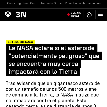
Crisis migratoria Ceuta
Incendio Grecia
Reino Unido liberación presos
Antena
ÚLTIMA
Noticias
3
HORA
ASTEROIDE NASA
La NASA aclara si el asteroide
"potencialmente peligroso" que
se encuentra muy cerca
impactará con la Tierra
Tras avisar de que un gigantesco asteroide
con un tamaño de unos 500 metros viene
de camino a la Tierra, la NASA matiza que
no impactará contra el planeta. Está
pasando cerca, a una distancia de unos 3