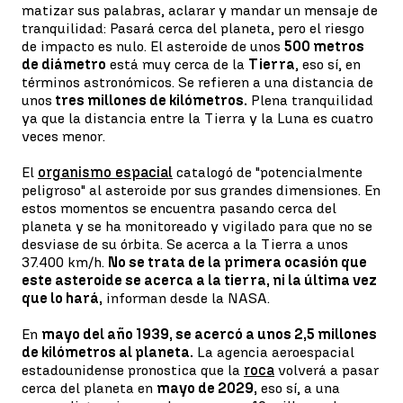
matizar sus palabras, aclarar y mandar un mensaje de
tranquilidad: Pasará cerca del planeta, pero el riesgo
de impacto es nulo. El asteroide de unos
500 metros
de diámetro
está muy cerca de la
Tierra
, eso sí, en
términos astronómicos. Se refieren a una distancia de
unos
tres millones de kilómetros.
Plena tranquilidad
ya que la distancia entre la Tierra y la Luna es cuatro
veces menor.
El
organismo espacial
catalogó de "potencialmente
peligroso" al asteroide por sus grandes dimensiones. En
estos momentos se encuentra pasando cerca del
planeta y se ha monitoreado y vigilado para que no se
desviase de su órbita. Se acerca a la Tierra a unos
37.400 km/h.
No se trata de la primera ocasión que
este asteroide se acerca a la tierra, ni la última vez
que lo hará,
informan desde la NASA.
En
mayo del año 1939, se acercó a unos 2,5 millones
de kilómetros al planeta.
La agencia aeroespacial
estadounidense pronostica que la
roca
volverá a pasar
cerca del planeta en
mayo de 2029,
eso sí, a una