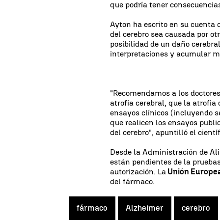
que podría tener consecuencias
Ayton ha escrito en su cuenta d
del cerebro sea causada por otr
posibilidad de un daño cerebra
interpretaciones y acumular m
"Recomendamos a los doctores q
atrofia cerebral, que la atrofi
ensayos clínicos (incluyendo s
que realicen los ensayos pub
del cerebro", apuntilló el científ
Desde la Administración de Al
están pendientes de la pruebas
autorización. La
Unión Europea
del fármaco.
fármaco
Alzheimer
cerebro