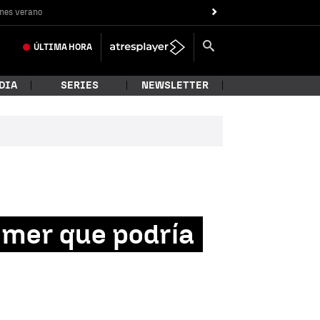
nes verano
ÚLTIMA
HORA
DIA
SERIES
NEWSLETTER
imer que podría