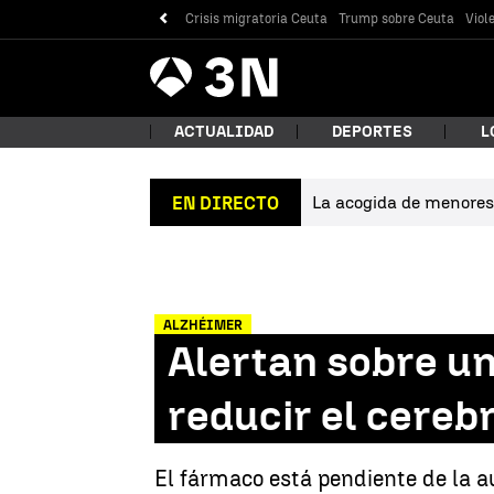
Crisis migratoria Ceuta
Trump sobre Ceuta
Viol
Antena
Noticias
3
ACTUALIDAD
DEPORTES
L
La acogida de menores 
EN DIRECTO
¿Qué
ALZHÉIMER
Alertan sobre un
reducir el cereb
Bus
El fármaco está pendiente de la a