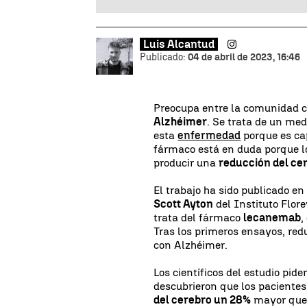
Luis Alcantud
Publicado:
04 de abril de 2023, 16:46
Preocupa entre la comunidad ci
Alzhéimer
. Se trata de un me
esta
enfermedad
porque es cap
fármaco está en duda porque lo
producir una
reducción del ce
El trabajo ha sido publicado en 
Scott Ayton
del Instituto Flor
trata del fármaco
lecanemab
,
Tras los primeros ensayos, redu
con Alzhéimer.
Los científicos del estudio pi
descubrieron que los paciente
del cerebro un 28%
mayor que 