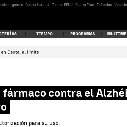
encia de género
Guerra Ucrania
Tiroteo EEUU
Guerra Irán
Infantino
Vacacio
OTERÍAS
TIEMPO
PROGRAMAS
MULTIME
en Ceuta, al límite
 estás buscando?
 fármaco contra el Alzhé
ro
car
utorización para su uso.